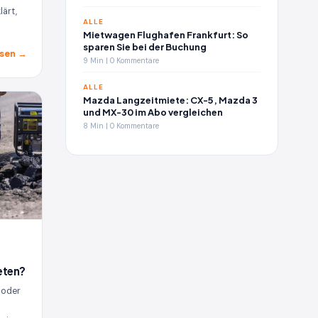
lärt,
ALLE
Mietwagen Flughafen Frankfurt: So
sparen Sie bei der Buchung
sen →
9 Min | 0 Kommentare
ALLE
Mazda Langzeitmiete: CX-5, Mazda 3
und MX-30 im Abo vergleichen
8 Min | 0 Kommentare
eten?
 oder