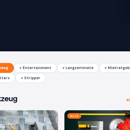
zeug
+ Entertainment
+ Langzeitmiete
+ Mietratgeb
Stars
+ Stripper
kzeug
Al
ALLE