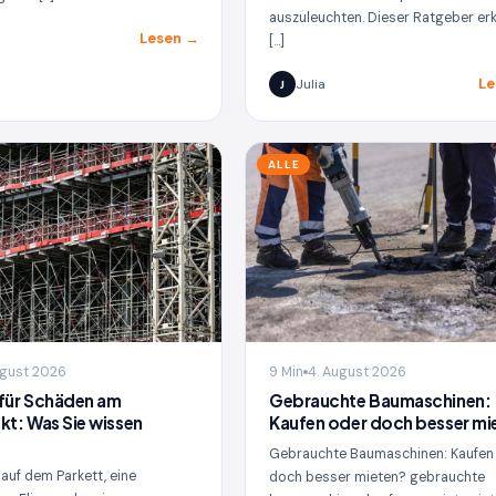
auszuleuchten. Dieser Ratgeber erk
Lesen →
[…]
Le
Julia
J
ALLE
ugust 2026
9 Min
4. August 2026
für Schäden am
Gebrauchte Baumaschinen:
kt: Was Sie wissen
Kaufen oder doch besser mi
Gebrauchte Baumaschinen: Kaufen
 auf dem Parkett, eine
doch besser mieten? gebrauchte