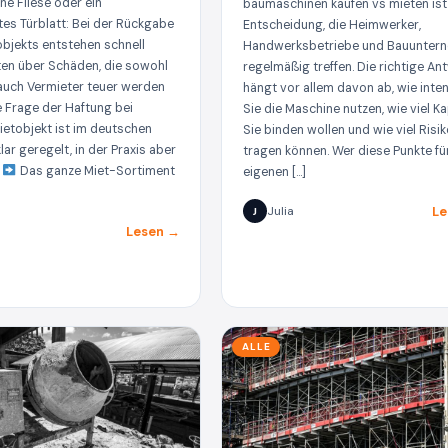
e Fliese oder ein
baumaschinen kaufen vs mieten ist
es Türblatt: Bei der Rückgabe
Entscheidung, die Heimwerker,
objekts entstehen schnell
Handwerksbetriebe und Bauunter
iten über Schäden, die sowohl
regelmäßig treffen. Die richtige An
 auch Vermieter teuer werden
hängt vor allem davon ab, wie inte
e Frage der Haftung bei
Sie die Maschine nutzen, wie viel Ka
etobjekt ist im deutschen
Sie binden wollen und wie viel Risik
lar geregelt, in der Praxis aber
tragen können. Wer diese Punkte fü
.
Das ganze Miet-Sortiment
eigenen […]
Le
Julia
J
Lesen →
ALLE