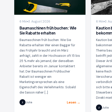
6 Min
3. August 2026
6 Min
3. A
Baumaschinen früh buchen: Wie
Kaution 
Sie Rabatte erhalten
bekomme
Baumaschinen früh buchen: Wie Sie
Kaution b
Rabatte erhalten Wer einen Bagger für
bekommen 
das Frühjahr braucht und im März
Thema bau
anfrägt, zahlt in der Hochsaison oft 15 bis
betrifft je
25 % mehr als jemand, der denselben
Dieser Arti
Anbieter bereits im Januar kontaktiert
allgemeine
hat. Der Baumaschinen Frühbucher
keine Rech
Rabatt ist weniger ein
Versicheru
Marketingversprechen als eine
verbindlic
Eigenschaft des Verleihmarkts: Sobald
sich bitte 
die Saison näher […]
Steuerbera
Direkt miet
Lesen →
Julia
J
Julia
J