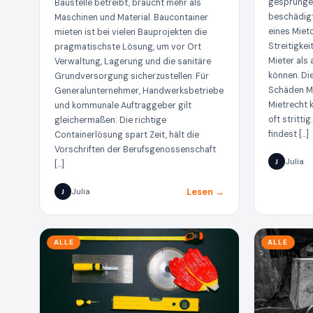
gesprungen
Baustelle betreibt, braucht mehr als
beschädigt
Maschinen und Material. Baucontainer
eines Miet
mieten ist bei vielen Bauprojekten die
Streitigke
pragmatischste Lösung, um vor Ort
Mieter als
Verwaltung, Lagerung und die sanitäre
können. Di
Grundversorgung sicherzustellen. Für
Schäden Mi
Generalunternehmer, Handwerksbetriebe
Mietrecht k
und kommunale Auftraggeber gilt
oft strittig
gleichermaßen: Die richtige
findest […]
Containerlösung spart Zeit, hält die
Vorschriften der Berufsgenossenschaft
Julia
J
[…]
Lesen →
Julia
J
ALLE
ALLE