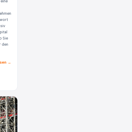
 eine
nehmen
twort
nsiv
pital
o Sie
r den
sen →