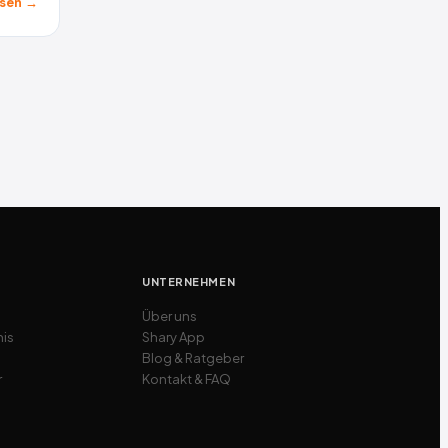
sen →
UNTERNEHMEN
Über uns
nis
Shary App
Blog & Ratgeber
r
Kontakt & FAQ