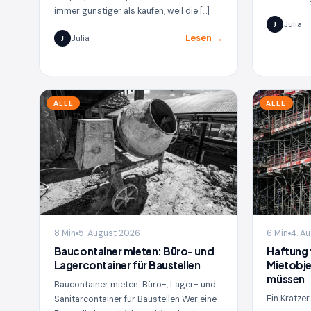
immer günstiger als kaufen, weil die […]
Julia
J
Lesen →
Julia
J
ALLE
ALLE
8 Min
5. August 2026
6 Min
4. A
Baucontainer mieten: Büro- und
Haftung 
Lagercontainer für Baustellen
Mietobje
müssen
Baucontainer mieten: Büro-, Lager- und
Ein Kratzer
Sanitärcontainer für Baustellen Wer eine