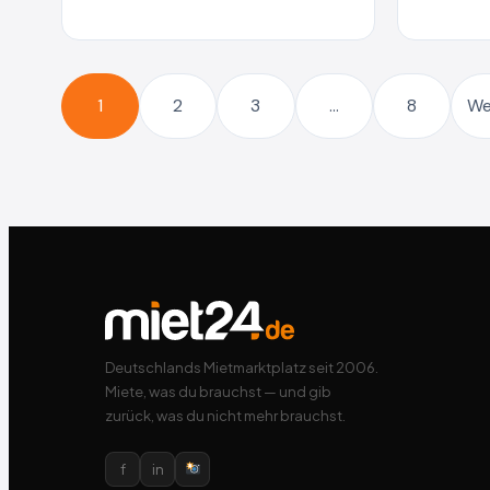
1
2
3
…
8
We
Deutschlands Mietmarktplatz seit 2006.
Miete, was du brauchst — und gib
zurück, was du nicht mehr brauchst.
f
in