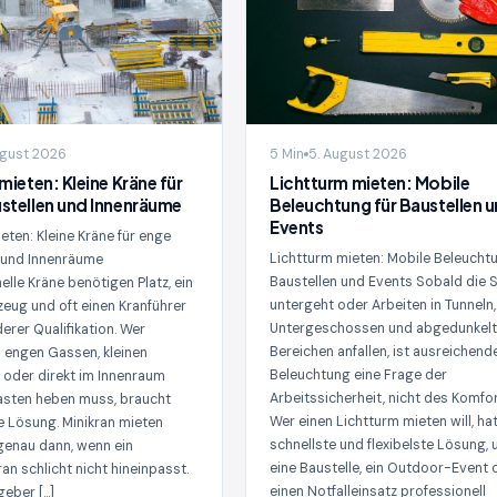
ugust 2026
5 Min
5. August 2026
mieten: Kleine Kräne für
Lichtturm mieten: Mobile
stellen und Innenräume
Beleuchtung für Baustellen 
Events
eten: Kleine Kräne für enge
Lichtturm mieten: Mobile Beleuchtu
 und Innenräume
Baustellen und Events Sobald die 
elle Kräne benötigen Platz, ein
untergeht oder Arbeiten in Tunneln,
zeug und oft einen Kranführer
Untergeschossen und abgedunkel
erer Qualifikation. Wer
Bereichen anfallen, ist ausreichend
 engen Gassen, kleinen
Beleuchtung eine Frage der
 oder direkt im Innenraum
Arbeitssicherheit, nicht des Komfor
asten heben muss, braucht
Wer einen Lichtturm mieten will, hat
e Lösung. Minikran mieten
schnellste und flexibelste Lösung,
 genau dann, wenn ein
eine Baustelle, ein Outdoor-Event 
an schlicht nicht hineinpasst.
einen Notfalleinsatz professionell
geber […]