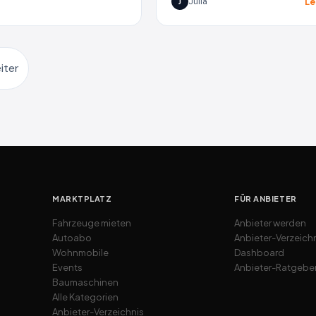
Le
Julia
J
iter
MARKTPLATZ
FÜR ANBIETER
Fahrzeuge mieten
Anbieter werden
Autoabo
Anbieter-Verzeich
Wohnmobile
Dashboard
Events
Anbieter-Ratgebe
Baumaschinen
Alle Kategorien
Anbieter-Verzeichnis