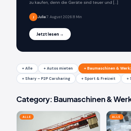
zu kaufen, denn die Geräte sind teuer und […]
Julia
|
7. August 2026
|
8 Min
J
Jetzt lesen →
+ Alle
+ Autos mieten
+ Baumaschinen & Werk
+ Shary – P2P Carsharing
+ Sport & Freizeit
+ 
Category:
Baumaschinen & Wer
ALLE
ALLE