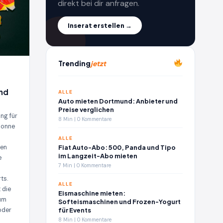
direkt bei dir anfragen.
Inserat erstellen →
Trending
jetzt
und
ALLE
Auto mieten Dortmund: Anbieter und
Preise verglichen
ng für
8 Min | 0 Kommentare
Sonne
ALLE
Fiat Auto-Abo: 500, Panda und Tipo
ten
im Langzeit-Abo mieten
e
7 Min | 0 Kommentare
ts.
ALLE
 die
Eismaschine mieten:
 um
Softeismaschinen und Frozen-Yogurt
für Events
oder
8 Min | 0 Kommentare