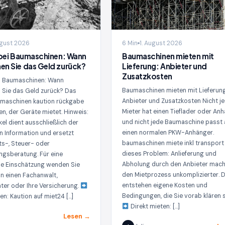
ugust 2026
6 Min
1. August 2026
bei Baumaschinen: Wann
Baumaschinen mieten mit
n Sie das Geld zurück?
Lieferung: Anbieter und
Zusatzkosten
ei Baumaschinen: Wann
Baumaschinen mieten mit Lieferung
Sie das Geld zurück? Das
Anbieter und Zusatzkosten Nicht j
maschinen kaution rückgabe
Mieter hat einen Tieflader oder Anh
den, der Geräte mietet. Hinweis:
und nicht jede Baumaschine passt 
kel dient ausschließlich der
einen normalen PKW-Anhänger.
n Information und ersetzt
baumaschinen miete inkl transport
ts-, Steuer- oder
dieses Problem: Anlieferung und
ngsberatung. Für eine
Abholung durch den Anbieter mac
he Einschätzung wenden Sie
den Mietprozess unkomplizierter. 
an einen Fachanwalt,
entstehen eigene Kosten und
ter oder Ihre Versicherung.
Bedingungen, die Sie vorab klären s
en: Kaution auf miet24 […]
Direkt mieten: […]
Lesen →