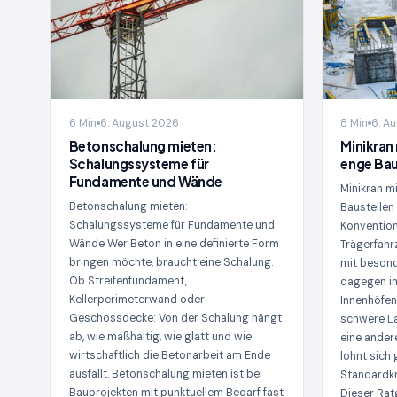
6 Min
6. August 2026
8 Min
6. A
Betonschalung mieten:
Minikran 
Schalungssysteme für
enge Bau
Fundamente und Wände
Minikran mi
Betonschalung mieten:
Baustellen
Schalungssysteme für Fundamente und
Konvention
Wände Wer Beton in eine definierte Form
Trägerfahr
bringen möchte, braucht eine Schalung.
mit besond
Ob Streifenfundament,
dagegen in
Kellerperimeterwand oder
Innenhöfen
Geschossdecke: Von der Schalung hängt
schwere L
ab, wie maßhaltig, wie glatt und wie
eine ander
wirtschaftlich die Betonarbeit am Ende
lohnt sich
ausfällt. Betonschalung mieten ist bei
Standardkr
Bauprojekten mit punktuellem Bedarf fast
Dieser Rat