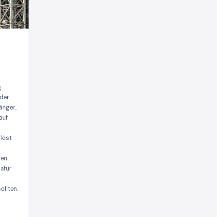
:
eder
änger,
auf
 löst
hen
Dafür
ollten.