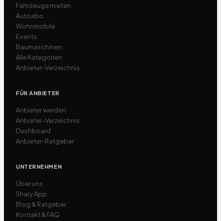
Fahrzeuge mieten
Autoabo
Wohnmobile
Events
Baumaschinen
Alle Kategorien
Anbieter-Verzeichnis
FÜR ANBIETER
Anbieter werden
Anbieter-Verzeichnis
Dashboard
Anbieter-Ratgeber
UNTERNEHMEN
Über uns
Shary App
Blog & Ratgeber
Kontakt & FAQ