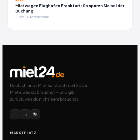
Mietwagen Flughafen Frankfurt: So sparen Sie bei der
Buchung
9 Min | 0 Kommentare
Deutschlands Mietmarktplatz seit 2006.
Miete, was du brauchst — und gib
zurück, was du nicht mehr brauchst.
f
in
MARKTPLATZ