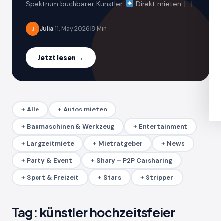
Spektrum buchbarer Künstler.
Direkt mieten: […]
Julia
|
11. May 2026
|
8 Min
J
Jetzt lesen →
+ Alle
+ Autos mieten
+ Baumaschinen & Werkzeug
+ Entertainment
+ Langzeitmiete
+ Mietratgeber
+ News
+ Party & Event
+ Shary – P2P Carsharing
+ Sport & Freizeit
+ Stars
+ Stripper
Tag:
künstler hochzeitsfeier