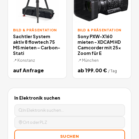
BILD & PRÄSENTATION
BILD & PRÄSENTATION
Sachtler System
Sony PXW-X160
aktiv 8 flowtech 75
mieten - XDCAM HD
MS mieten – Carbon-
Camcorder mit 25x
Stati
Zoom für E
📍
Konstanz
📍
München
auf Anfrage
ab
199.00
€
/
Tag
In
Elektronik
suchen
SUCHEN