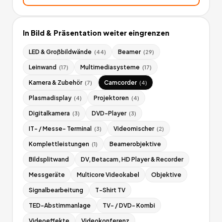
In
Bild & Präsentation
weiter eingrenzen
LED & Großbildwände
Beamer
(
44
)
(
29
)
Leinwand
Multimediasysteme
(
17
)
(
17
)
Kamera & Zubehör
Camcorder
(
7
)
(
4
)
Plasmadisplay
Projektoren
(
4
)
(
4
)
Digitalkamera
DVD-Player
(
3
)
(
3
)
IT- / Messe- Terminal
Videomischer
(
3
)
(
2
)
Komplettleistungen
Beamerobjektive
(
1
)
Bildsplitwand
DV, Betacam, HD Player & Recorder
Messgeräte
Multicore Videokabel
Objektive
Signalbearbeitung
T-Shirt TV
TED-Abstimmanlage
TV- / DVD- Kombi
Videoeffekte
Videokonferenz