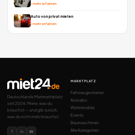
›
mehr erfahren
Auto von privat mieten
›
mehr erfahren
MARKTPLATZ
Fahrzeuge mieten
Deutschlands Mietmarktplatz
Autoabo
seit 2006. Miete, was du
Wohnmobile
brauchst — und gib zurück,
Events
was du nicht mehr brauchst.
Baumaschinen
Alle Kategorien
f
in
📸