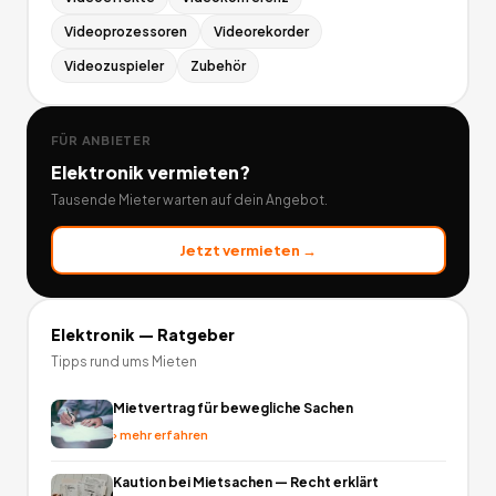
Videoprozessoren
Videorekorder
Videozuspieler
Zubehör
FÜR ANBIETER
Elektronik
vermieten?
Tausende Mieter warten auf dein Angebot.
Jetzt vermieten →
Elektronik
— Ratgeber
Tipps rund ums Mieten
Mietvertrag für bewegliche Sachen
›
mehr erfahren
Kaution bei Mietsachen — Recht erklärt