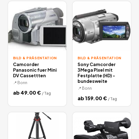
BILD & PRÄSENTATION
BILD & PRÄSENTATION
Camcorder
Sony Camcorder
Panasonic fuer Mini
3Mega Pixel mit
DV Cassettten
Festplatte (HD) -
bundesweite
📍
Bonn
📍
Bonn
ab
49.00
€
/
Tag
ab
159.00
€
/
Tag