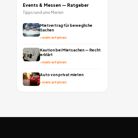
Events & Messen
— Ratgeber
Tipps rund ums Mieten
Mietvertrag für bewegliche
Sachen
›
mehr erfahren
Kaution bei Mietsachen — Recht
erklärt
›
mehr erfahren
Auto von privat mieten
›
mehr erfahren