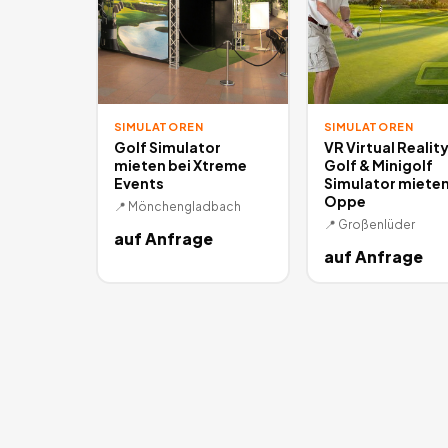
SIMULATOREN
SIMULATOREN
Golf Simulator
VR Virtual Realit
mieten bei Xtreme
Golf & Minigolf
Events
Simulator mieten
Oppe
📍
Mönchengladbach
📍
Großenlüder
auf Anfrage
auf Anfrage