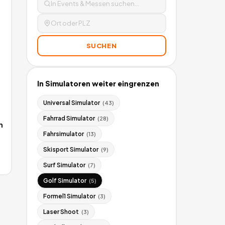
SUCHEN
In
Simulatoren
weiter eingrenzen
Universal Simulator
(
43
)
Fahrrad Simulator
(
28
)
n
Fahrsimulator
(
13
)
Skisport Simulator
(
9
)
Surf Simulator
(
7
)
Golf Simulator
(
5
)
Formel1 Simulator
(
3
)
Laser Shoot
(
3
)