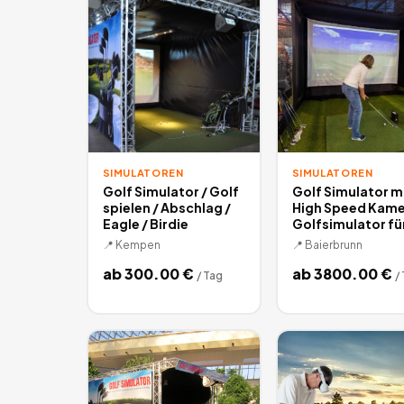
SIMULATOREN
SIMULATOREN
Golf Simulator / Golf
Golf Simulator m
spielen / Abschlag /
High Speed Kame
Eagle / Birdie
Golfsimulator fü
📍
Kempen
📍
Baierbrunn
ab
300.00
€
ab
3800.00
€
/
Tag
/