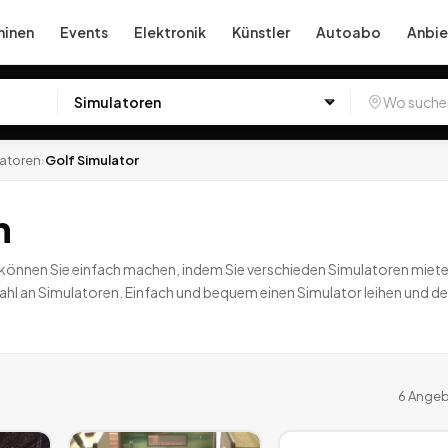
inen
Events
Elektronik
Künstler
Autoabo
Anbie
latoren
›
Golf Simulator
n
 können Sie einfach machen, indem Sie verschieden Simulatoren mieten.
swahl an Simulatoren. Einfach und bequem einen Simulator leihen und d
6
Angeb