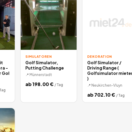
SIMULATOREN
DEKORATION
it
Golf Simulator,
Golf Simulator /
ra -
Putting Challenge
Driving Range (
r Gol
Golfsimulator miete
📍
Münnerstadt
)
ab
198.00
€
/
Tag
📍
Neukirchen-Vluyn
Tag
ab
702.10
€
/
Tag