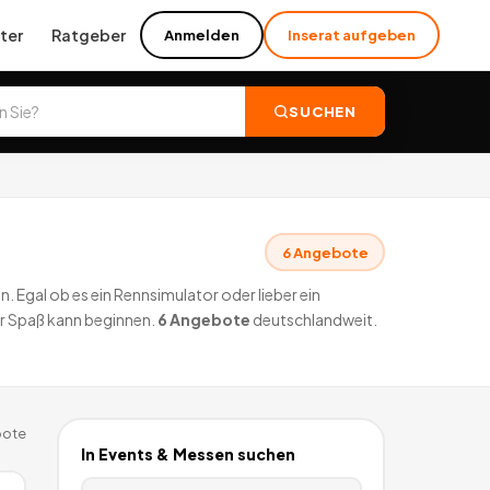
ter
Ratgeber
Anmelden
Inserat aufgeben
SUCHEN
6
Angebote
 Egal ob es ein Rennsimulator oder lieber ein
er Spaß kann beginnen.
6
Angebote
deutschlandweit.
ote
In
Events & Messen
suchen