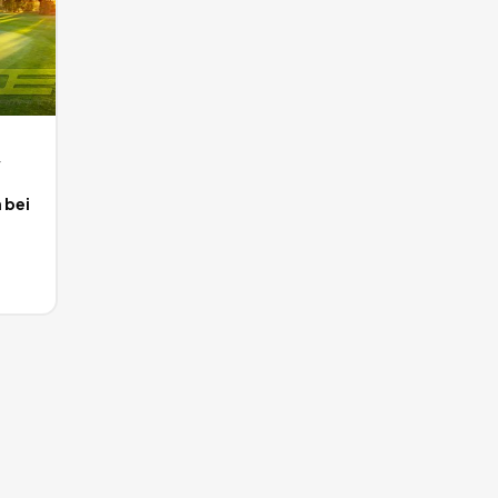
y
 bei