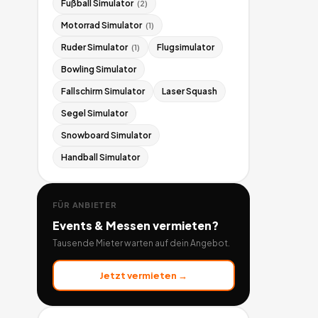
Fußball Simulator
(
2
)
Motorrad Simulator
(
1
)
Ruder Simulator
Flugsimulator
(
1
)
Bowling Simulator
Fallschirm Simulator
Laser Squash
Segel Simulator
Snowboard Simulator
Handball Simulator
FÜR ANBIETER
Events & Messen
vermieten?
Tausende Mieter warten auf dein Angebot.
Jetzt vermieten →