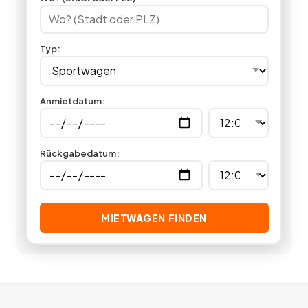
unterschiedlicher Markenhersteller. Lassen Sie sich einmal so
richtig in die Sitze drücken, indem Sie in unserer
Sportwagenvermietung günstig einen Sportwagen mieten.
Typ
:
Sie sind überzeugft? Jetzt einen Sportwagen mieten statt
kaufen und Sie sparen garantiert bares Geld.
46
Angebote
deutschlandweit.
Anmietdatum
:
Rückgabedatum
:
MIETWAGEN FINDEN