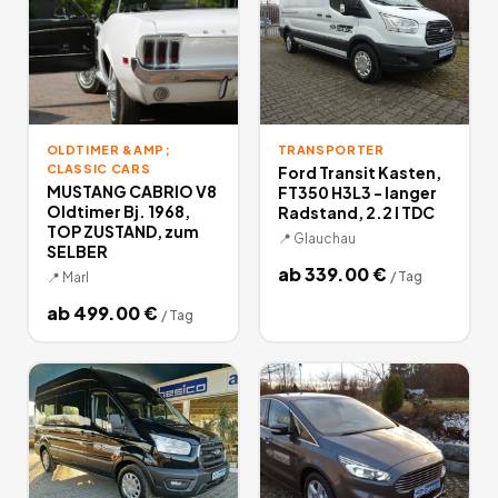
OLDTIMER &AMP;
TRANSPORTER
CLASSIC CARS
Ford Transit Kasten,
MUSTANG CABRIO V8
FT350 H3L3 - langer
Oldtimer Bj. 1968,
Radstand, 2.2 l TDC
TOP ZUSTAND, zum
📍
Glauchau
SELBER
ab
339.00
€
/
Tag
📍
Marl
ab
499.00
€
/
Tag