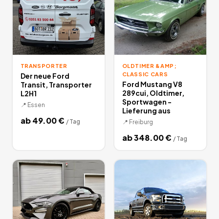
TRANSPORTER
OLDTIMER &AMP;
CLASSIC CARS
Der neue Ford
Ford Mustang V8
Transit, Transporter
289cui, Oldtimer,
L2H1
Sportwagen -
📍
Essen
Lieferung aus
ab
49.00
€
/
Tag
📍
Freiburg
ab
348.00
€
/
Tag