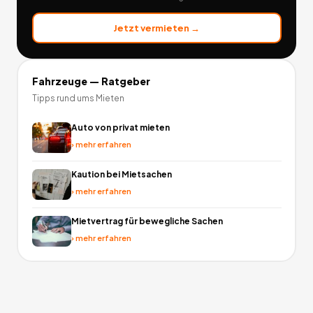
Jetzt vermieten →
Fahrzeuge
— Ratgeber
Tipps rund ums Mieten
Auto von privat mieten
›
mehr erfahren
Kaution bei Mietsachen
›
mehr erfahren
Mietvertrag für bewegliche Sachen
›
mehr erfahren