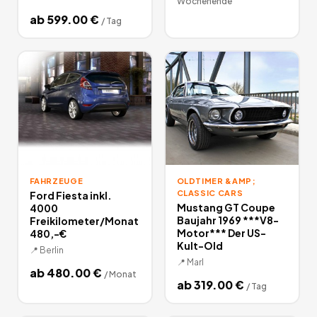
Wochenende
ab
599.00
€
/
Tag
FAHRZEUGE
OLDTIMER &AMP;
CLASSIC CARS
Ford Fiesta inkl.
Mustang GT Coupe
4000
Baujahr 1969 ***V8-
Freikilometer/Monat
Motor*** Der US-
480,-€
Kult-Old
📍
Berlin
📍
Marl
ab
480.00
€
/
Monat
ab
319.00
€
/
Tag