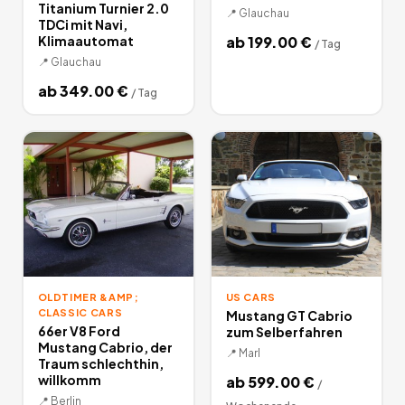
Titanium Turnier 2.0
📍
Glauchau
TDCi mit Navi,
Klimaautomat
ab
199.00
€
/
Tag
📍
Glauchau
ab
349.00
€
/
Tag
OLDTIMER &AMP;
US CARS
CLASSIC CARS
Mustang GT Cabrio
66er V8 Ford
zum Selberfahren
Mustang Cabrio, der
📍
Marl
Traum schlechthin,
willkomm
ab
599.00
€
/
📍
Berlin