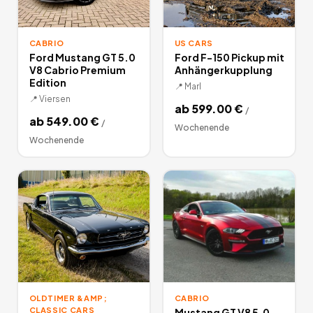
CABRIO
US CARS
Ford Mustang GT 5.0
Ford F-150 Pickup mit
V8 Cabrio Premium
Anhängerkupplung
Edition
📍
Marl
📍
Viersen
ab
599.00
€
/
ab
549.00
€
/
Wochenende
Wochenende
OLDTIMER &AMP;
CABRIO
CLASSIC CARS
Mustang GT V8 5.0