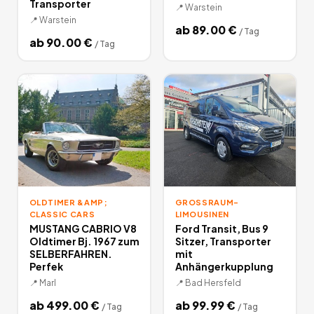
Transporter
📍
Warstein
📍
Warstein
ab
89.00
€
/
Tag
ab
90.00
€
/
Tag
OLDTIMER &AMP;
GROSSRAUM-L
CLASSIC CARS
IMOUSINEN
MUSTANG CABRIO V8
Ford Transit, Bus 9
Oldtimer Bj. 1967 zum
Sitzer, Transporter
SELBERFAHREN.
mit
Perfek
Anhängerkupplung
📍
Marl
📍
Bad Hersfeld
ab
499.00
€
ab
99.99
€
/
Tag
/
Tag