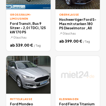
GROSSRAUM-L
OBERKLASSE
IMOUSINEN
Hochwertiger Ford S-
Ford Transit, Bus 9
Max mit starken 180
Sitzer - 2,0 l TDCi, 125
PS Dieselmotor , All
kW 170 PS
📍
Glauchau
📍
Glauchau
ab
399.00
€
/
Tag
ab
339.00
€
/
Tag
MITTELKLASSE
KLEINWAGEN
Ford Mondeo
Ford Fiesta Titanium