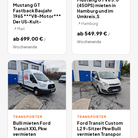
Mustang GT
(450PS) mieten in
Fastback Baujahr
Hamburg und im
1965 ***V8-Motor***
Umkreis,S
Der US-Kult-
📍
Hamburg
📍
Marl
ab
549.99
€
/
ab
699.00
€
/
Wochenende
Wochenende
TRANSPORTER
TRANSPORTER
Bulli mieten Ford
Ford Transit Custom
Transit XXL Pkw
L2 9-Sitzer Pkw Bulli
vermieten
vermieten Transpor