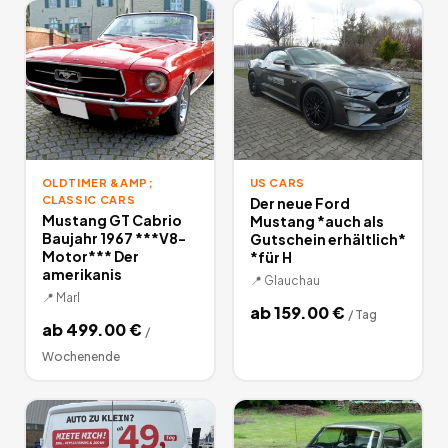
OLDTIMER &AMP;
US CARS
CLASSIC CARS
Der neue Ford
Mustang GT Cabrio
Mustang *auch als
Baujahr 1967 ***V8-
Gutschein erhältlich*
Motor*** Der
*für H
amerikanis
📍
Glauchau
📍
Marl
ab
159.00
€
/
Tag
ab
499.00
€
/
Wochenende