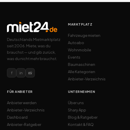
MARKTPLATZ
Fahrzeuge mieten
Deutschlands Mietmarktplatz
Autoabo
seit 2006. Miete, was du
Wohnmobile
brauchst — und gib zurück,
Events
was du nicht mehr brauchst.
Baumaschinen
Alle Kategorien
f
in
📸
Anbieter-Verzeichnis
FÜR ANBIETER
UNTERNEHMEN
Anbieter werden
Über uns
Anbieter-Verzeichnis
Shary App
Dashboard
Blog & Ratgeber
Anbieter-Ratgeber
Kontakt & FAQ