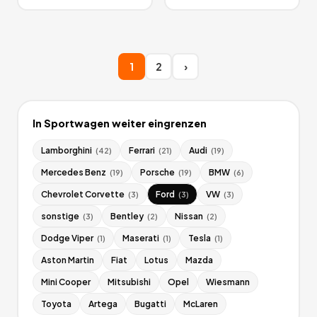
1
2
›
In
Sportwagen
weiter eingrenzen
Lamborghini
Ferrari
Audi
(
42
)
(
21
)
(
19
)
Mercedes Benz
Porsche
BMW
(
19
)
(
19
)
(
6
)
Chevrolet Corvette
Ford
VW
(
3
)
(
3
)
(
3
)
sonstige
Bentley
Nissan
(
3
)
(
2
)
(
2
)
Dodge Viper
Maserati
Tesla
(
1
)
(
1
)
(
1
)
Aston Martin
Fiat
Lotus
Mazda
Mini Cooper
Mitsubishi
Opel
Wiesmann
Toyota
Artega
Bugatti
McLaren