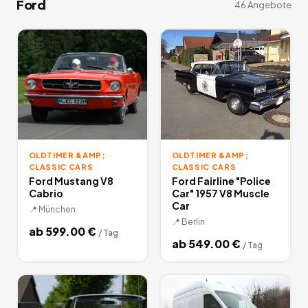
Ford
46
Angebote
OLDTIMER &AMP;
OLDTIMER &AMP;
CLASSIC CARS
CLASSIC CARS
Ford Mustang V8
Ford Fairline "Police
Cabrio
Car" 1957 V8 Muscle
Car
📍
München
📍
Berlin
ab
599.00
€
/
Tag
ab
549.00
€
/
Tag