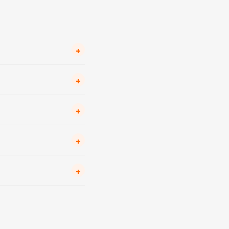
+
+
+
+
+