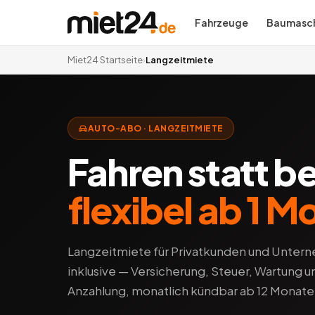
Fahrzeuge
Baumasch
Miet24 Startseite
›
Langzeitmiete
AUTO-ABO · LANGZEITMIETE
Fahren statt b
flexibel ab 1 M
Langzeitmiete für Privatkunden und Unterne
inklusive — Versicherung, Steuer, Wartung 
Anzahlung, monatlich kündbar ab 12 Monate