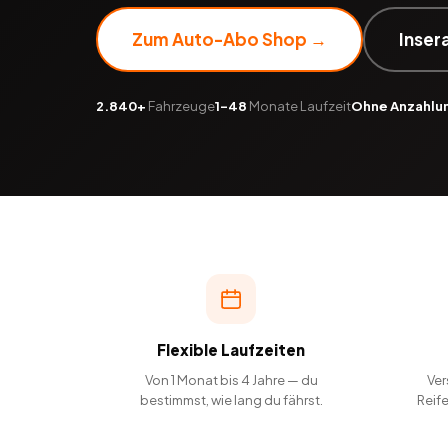
Zum Auto-Abo Shop →
Inser
2.840+
Fahrzeuge
1–48
Monate Laufzeit
Ohne Anzahlu
Flexible Laufzeiten
Von 1 Monat bis 4 Jahre — du
Ver
bestimmst, wie lang du fährst.
Reif