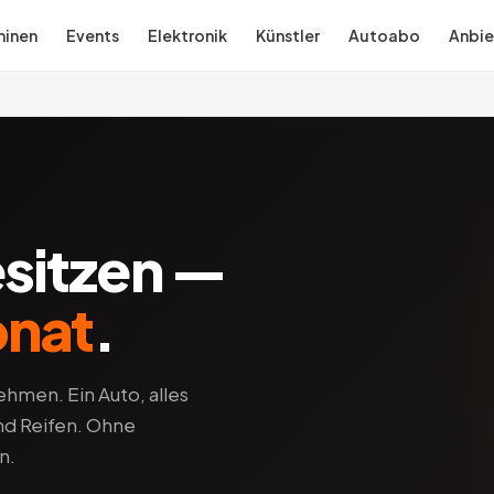
inen
Events
Elektronik
Künstler
Autoabo
Anbie
esitzen —
onat
.
hmen. Ein Auto, alles
und Reifen. Ohne
n.