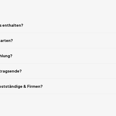
s enthalten?
tarten?
ahlung?
rtragsende?
bstständige & Firmen?