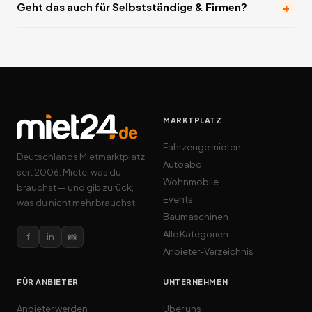
+
Geht das auch für Selbstständige & Firmen?
MARKTPLATZ
Fahrzeuge mieten
Deutschlands Mietmarktplatz
Autoabo
seit 2006. Miete, was du
Wohnmobile
brauchst — und gib zurück,
Events
was du nicht mehr brauchst.
Baumaschinen
Alle Kategorien
f
in
📸
Anbieter-Verzeichnis
FÜR ANBIETER
UNTERNEHMEN
Anbieter werden
Über uns