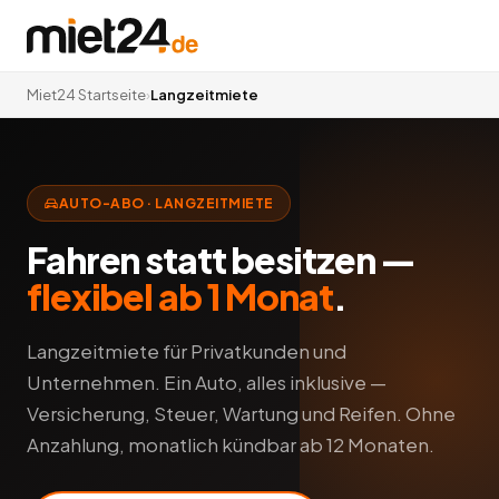
Miet24 Startseite
›
Langzeitmiete
AUTO-ABO · LANGZEITMIETE
Fahren statt besitzen —
flexibel ab 1 Monat
.
Langzeitmiete für Privatkunden und
Unternehmen. Ein Auto, alles inklusive —
Versicherung, Steuer, Wartung und Reifen. Ohne
Anzahlung, monatlich kündbar ab 12 Monaten.