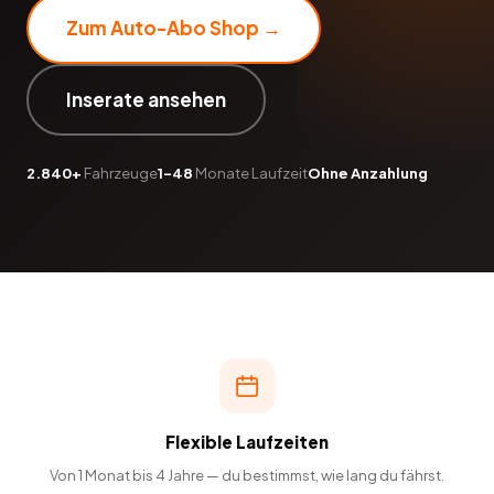
Zum Auto-Abo Shop →
Inserate ansehen
2.840+
Fahrzeuge
1–48
Monate Laufzeit
Ohne Anzahlung
Flexible Laufzeiten
Von 1 Monat bis 4 Jahre — du bestimmst, wie lang du fährst.