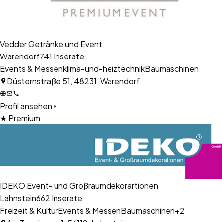
Vedder Getränke und Event
Warendorf
741
Inserate
Events & Messen
klima-und-heiztechnik
Baumaschinen
Düsternstraße 51, 48231, Warendorf
Profil ansehen
★ Premium
IDEKO Event- und Großraumdekorartionen
Lahnstein
662
Inserate
Freizeit & Kultur
Events & Messen
Baumaschinen
+
2