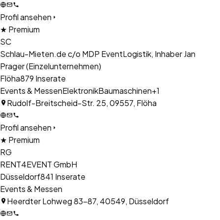
Profil ansehen
★ Premium
SC
Schlau-Mieten.de c/o MDP EventLogistik, Inhaber Jan
Prager (Einzelunternehmen)
Flöha
879
Inserate
Events & Messen
Elektronik
Baumaschinen
+
1
Rudolf-Breitscheid-Str. 25, 09557, Flöha
Profil ansehen
★ Premium
RG
RENT4EVENT GmbH
Düsseldorf
841
Inserate
Events & Messen
Heerdter Lohweg 83-87, 40549, Düsseldorf