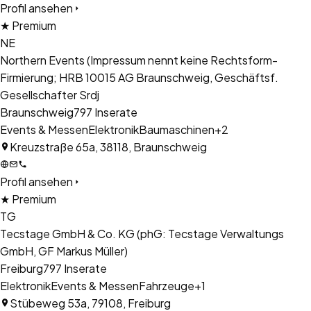
Profil ansehen
★ Premium
NE
Northern Events (Impressum nennt keine Rechtsform-
Firmierung; HRB 10015 AG Braunschweig, Geschäftsf.
Gesellschafter Srdj
Braunschweig
797
Inserate
Events & Messen
Elektronik
Baumaschinen
+
2
Kreuzstraße 65a, 38118, Braunschweig
Profil ansehen
★ Premium
TG
Tecstage GmbH & Co. KG (phG: Tecstage Verwaltungs
GmbH, GF Markus Müller)
Freiburg
797
Inserate
Elektronik
Events & Messen
Fahrzeuge
+
1
Stübeweg 53a, 79108, Freiburg