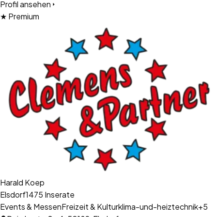
Profil ansehen
★ Premium
Harald Koep
Elsdorf
1475
Inserate
Events & Messen
Freizeit & Kultur
klima-und-heiztechnik
+
5