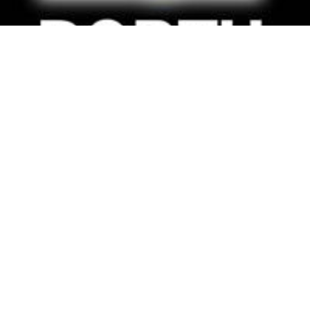
Borth competence in events e.K.
Ratingen
412
Inserate
Events & Messen
klima-und-heiztechnik
Künstler
+
4
Am Sportplatz 5, 40882, Ratingen
Profil ansehen
★ Premium
Mietfix Mobilienhandlung und -Vermietung e.K.
Heidelberg
373
Inserate
Events & Messen
Baumaschinen
Fahrzeuge
Römerstraße 62, 69115, Heidelberg