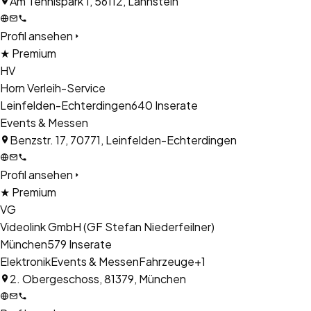
Am Tennispark 1, 56112, Lahnstein
Profil ansehen
★ Premium
HV
Horn Verleih-Service
Leinfelden-Echterdingen
640
Inserate
Events & Messen
Benzstr. 17, 70771, Leinfelden-Echterdingen
Profil ansehen
★ Premium
VG
Videolink GmbH (GF Stefan Niederfeilner)
München
579
Inserate
Elektronik
Events & Messen
Fahrzeuge
+
1
2. Obergeschoss, 81379, München