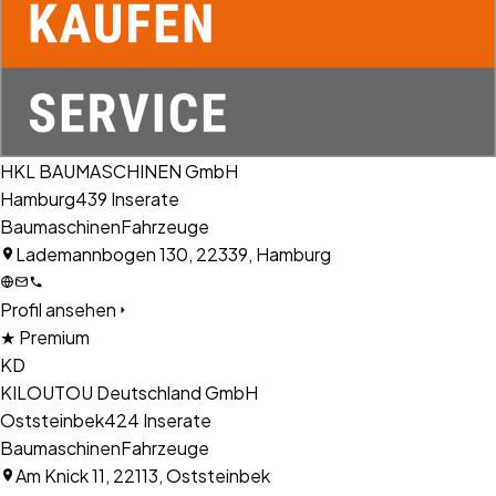
HKL BAUMASCHINEN GmbH
Hamburg
439
Inserate
Baumaschinen
Fahrzeuge
Lademannbogen 130, 22339, Hamburg
Profil ansehen
★ Premium
KD
KILOUTOU Deutschland GmbH
Oststeinbek
424
Inserate
Baumaschinen
Fahrzeuge
Am Knick 11, 22113, Oststeinbek