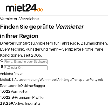
Vermieter-Verzeichnis
Finden Sie geprüfte
Vermieter
in Ihrer Region
Direkter Kontakt zu Anbietern für Fahrzeuge, Baumaschinen,
Eventtechnik, Künstler und mehr — verifizierte Profile, faire
Konditionen, seit 2006.
Anbieter finden
Beliebt:
Autovermietung
Wohnmobil
Anhänger
Transporter
Partyzelt
Eventtechnik
Oldtimer
Bagger
1.022
Vermieter
1.022
★
Premium-Profile
39.239
Aktive Inserate