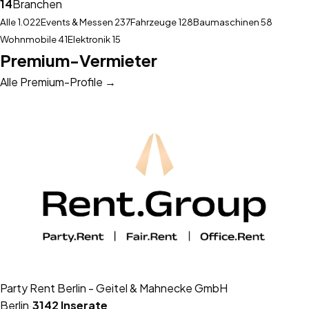
14
Branchen
Alle
1.022
Events & Messen
237
Fahrzeuge
128
Baumaschinen
58
Wohnmobile
41
Elektronik
15
Premium-Vermieter
Alle Premium-Profile →
Party Rent Berlin - Geitel & Mahnecke GmbH
Berlin
·
3142
Inserate