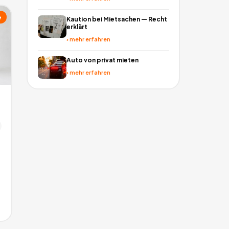
e
Kaution bei Mietsachen — Recht
erklärt
›
mehr erfahren
Auto von privat mieten
›
mehr erfahren