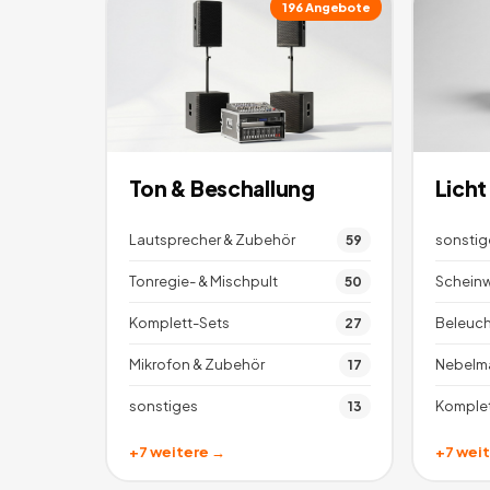
196
Angebote
Ton & Beschallung
Licht
Lautsprecher & Zubehör
sonstig
59
Tonregie- & Mischpult
Scheinw
50
Komplett-Sets
Beleuc
27
Mikrofon & Zubehör
Nebelm
17
sonstiges
Komplet
13
+
7
weitere →
+
7
weit