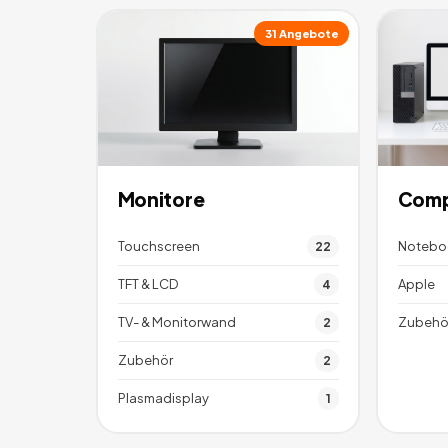
31
Angebote
Monitore
Comp
Touchscreen
Notebo
22
TFT & LCD
Apple
4
TV- & Monitorwand
Zubehö
2
Zubehör
2
Plasmadisplay
1