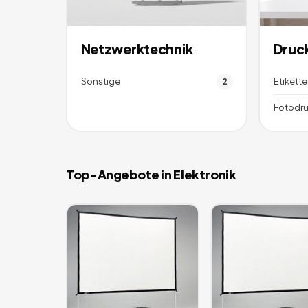
Netzwerktechnik
Druc
Sonstige
Etikett
2
Fotodru
Top-Angebote in
Elektronik