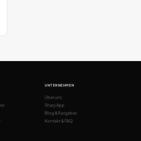
UNTERNEHMEN
Über uns
nis
Shary App
Blog & Ratgeber
r
Kontakt & FAQ