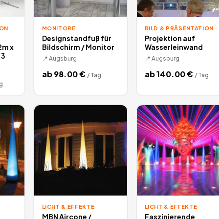
ION
MONITORE
BILD & PRÄSENTATION
Designstandfuß für
Projektion auf
2m x
Bildschirm / Monitor
Wasserleinwand
:3
📍
Augsburg
📍
Augsburg
ab
98.00
€
ab
140.00
€
/
Tag
/
Tag
g
LICHT & EFFEKTE
LICHT & EFFEKTE
MBN Aircone /
Faszinierende