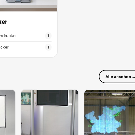
ker
endrucker
1
cker
1
Alle ansehen 