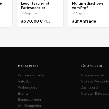
e
Leuchtsäule mit
Multimediashows
Farbwechsler
vom Profi
📍
Augsburg
📍
Augsburg
ab
70.00
€
auf Anfrage
/
Tag
MARKTPLATZ
FÜR ANBIETER
Fahrzeuge mieten
Anbieter werden
Autoabo
Anbieter-Verzeich
Wohnmobile
Dashboard
Events
Anbieter-Ratgebe
Baumaschinen
Alle Kategorien