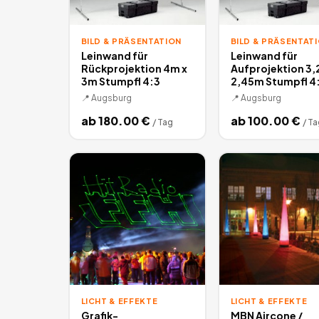
BILD & PRÄSENTATION
BILD & PRÄSENTAT
Leinwand für
Leinwand für
Rückprojektion 4m x
Aufprojektion 3,
3m Stumpfl 4:3
2,45m Stumpfl 4
📍
Augsburg
📍
Augsburg
ab
180.00
€
ab
100.00
€
/
Tag
/
Ta
LICHT & EFFEKTE
LICHT & EFFEKTE
Grafik-
MBN Aircone /