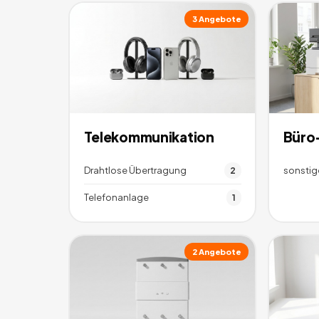
3
Angebote
Telekommunikation
Büro
Drahtlose Übertragung
sonstig
2
Telefonanlage
1
2
Angebote