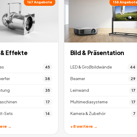
167
Angebote
138
Angebot
 & Effekte
Bild & Präsentation
es
LED & Großbildwände
45
44
erfer
Beamer
38
29
htung
Leinwand
35
17
aschinen
Multimediasysteme
17
17
t-Sets
Kamera & Zubehör
14
7
ere →
+
8
weitere →