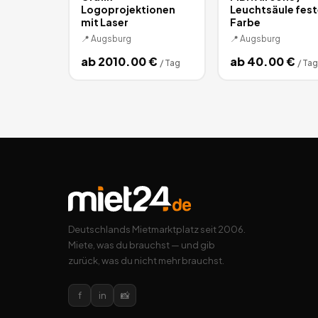
Logoprojektionen
Leuchtsäule fest
mit Laser
Farbe
📍
Augsburg
📍
Augsburg
ab
2010.00
€
ab
40.00
€
/
Tag
/
Tag
Deutschlands Mietmarktplatz seit 2006.
Miete, was du brauchst — und gib
zurück, was du nicht mehr brauchst.
f
in
📸