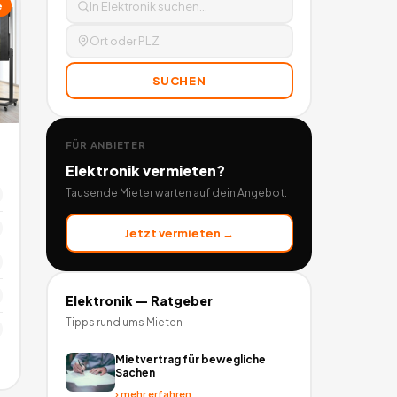
e
SUCHEN
FÜR ANBIETER
Elektronik
vermieten?
Tausende Mieter warten auf dein Angebot.
Jetzt vermieten →
Elektronik
— Ratgeber
Tipps rund ums Mieten
Mietvertrag für bewegliche
Sachen
›
mehr erfahren