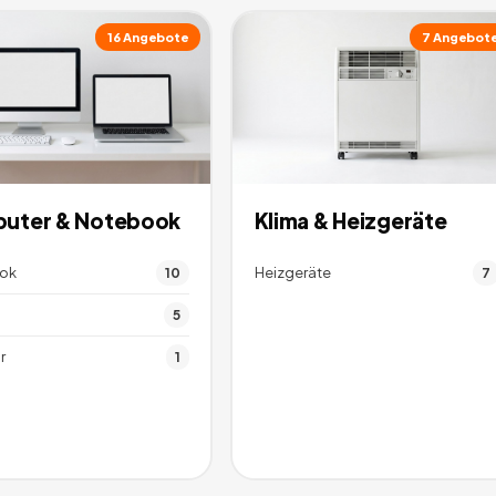
16
Angebote
7
Angebot
uter & Notebook
Klima & Heizgeräte
ok
Heizgeräte
10
7
5
r
1