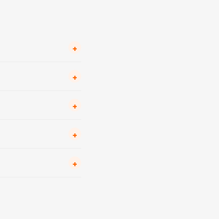
+
+
+
+
+