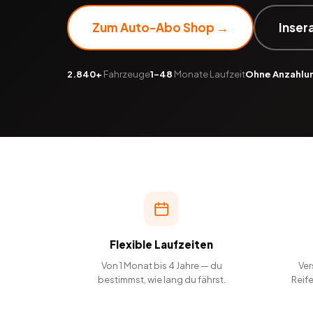
Zum Auto-Abo Shop →
Inser
2.840+
Fahrzeuge
1–48
Monate Laufzeit
Ohne Anzahlu
Flexible Laufzeiten
Von 1 Monat bis 4 Jahre — du
Ver
bestimmst, wie lang du fährst.
Reif