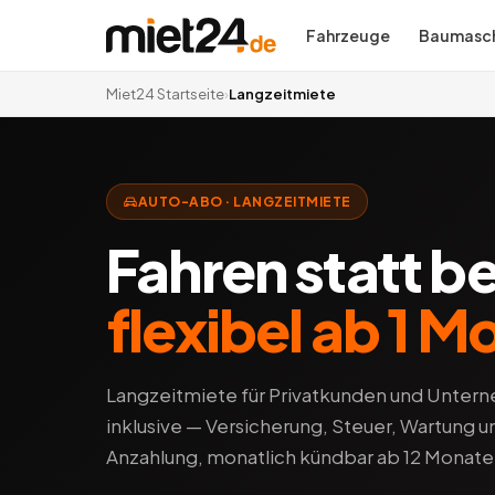
Fahrzeuge
Baumasch
Miet24 Startseite
›
Langzeitmiete
AUTO-ABO · LANGZEITMIETE
Fahren statt b
flexibel ab 1 M
Langzeitmiete für Privatkunden und Unterne
inklusive — Versicherung, Steuer, Wartung 
Anzahlung, monatlich kündbar ab 12 Monate