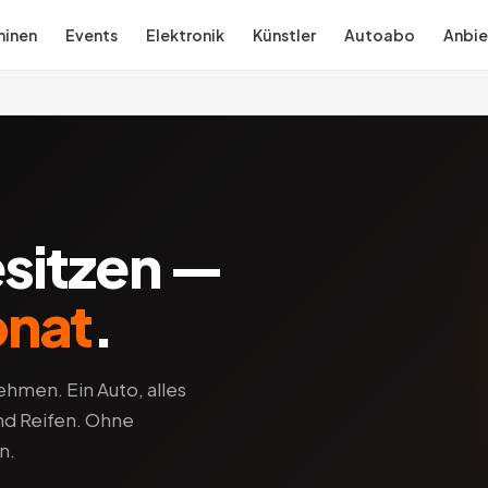
inen
Events
Elektronik
Künstler
Autoabo
Anbie
esitzen —
onat
.
hmen. Ein Auto, alles
und Reifen. Ohne
n.