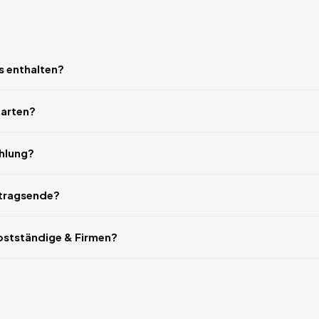
s enthalten?
tarten?
ahlung?
rtragsende?
bstständige & Firmen?