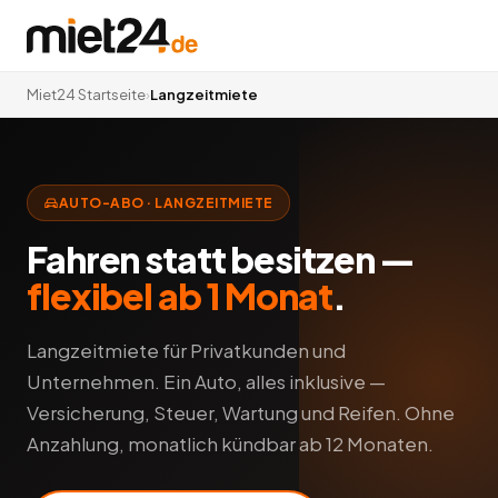
Miet24 Startseite
›
Langzeitmiete
AUTO-ABO · LANGZEITMIETE
Fahren statt besitzen —
flexibel ab 1 Monat
.
Langzeitmiete für Privatkunden und
Unternehmen. Ein Auto, alles inklusive —
Versicherung, Steuer, Wartung und Reifen. Ohne
Anzahlung, monatlich kündbar ab 12 Monaten.