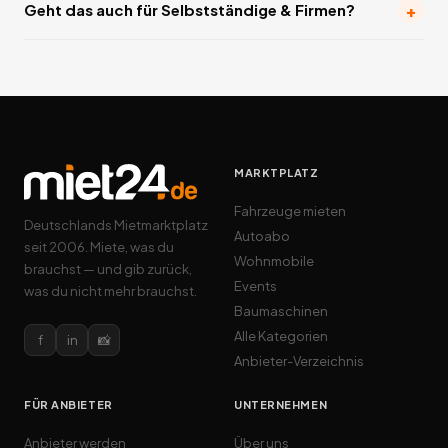
+
Geht das auch für Selbstständige & Firmen?
MARKTPLATZ
Fahrzeuge mieten
Deutschlands Mietmarktplatz
Autoabo
seit 2006. Miete, was du
Wohnmobile
brauchst — und gib zurück,
Events
was du nicht mehr brauchst.
Baumaschinen
Alle Kategorien
f
in
📸
Anbieter-Verzeichnis
FÜR ANBIETER
UNTERNEHMEN
Anbieter werden
Über uns