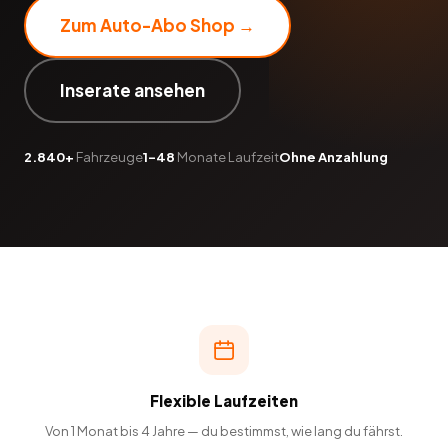
Zum Auto-Abo Shop →
Inserate ansehen
2.840+
Fahrzeuge
1–48
Monate Laufzeit
Ohne Anzahlung
Flexible Laufzeiten
Von 1 Monat bis 4 Jahre — du bestimmst, wie lang du fährst.