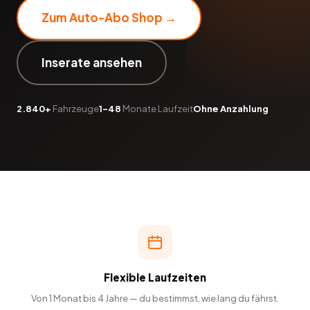
Zum Auto-Abo Shop →
Inserate ansehen
2.840+
Fahrzeuge
1–48
Monate Laufzeit
Ohne Anzahlung
Flexible Laufzeiten
Von 1 Monat bis 4 Jahre — du bestimmst, wie lang du fährst.