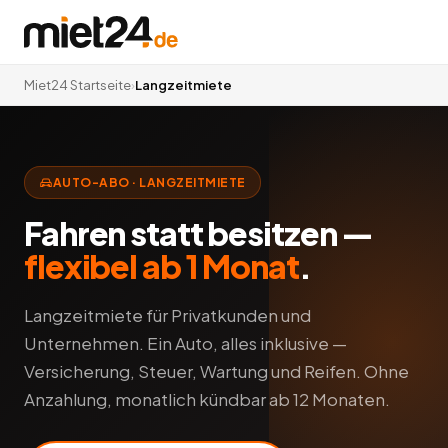
Miet24 Startseite
›
Langzeitmiete
AUTO-ABO · LANGZEITMIETE
Fahren statt besitzen —
flexibel ab 1 Monat
.
Langzeitmiete für Privatkunden und
Unternehmen. Ein Auto, alles inklusive —
Versicherung, Steuer, Wartung und Reifen. Ohne
Anzahlung, monatlich kündbar ab 12 Monaten.