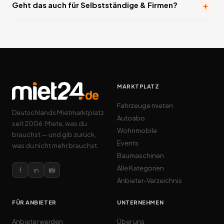
+
Geht das auch für Selbstständige & Firmen?
MARKTPLATZ
Fahrzeuge mieten
Deutschlands Mietmarktplatz
Autoabo
seit 2006. Miete, was du
Wohnmobile
brauchst — und gib zurück,
Events
was du nicht mehr brauchst.
Baumaschinen
Alle Kategorien
f
in
📸
Anbieter-Verzeichnis
FÜR ANBIETER
UNTERNEHMEN
Anbieter werden
Über uns