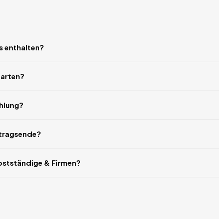
s enthalten?
tarten?
ahlung?
rtragsende?
bstständige & Firmen?