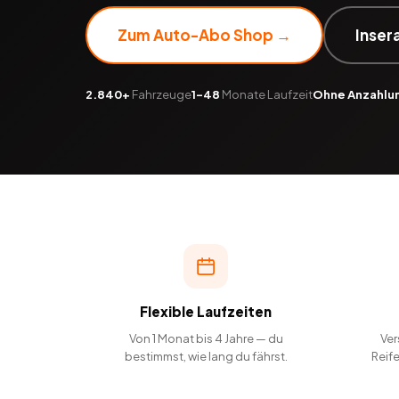
Zum Auto-Abo Shop →
Inser
2.840+
Fahrzeuge
1–48
Monate Laufzeit
Ohne Anzahlu
Flexible Laufzeiten
Von 1 Monat bis 4 Jahre — du
Ver
bestimmst, wie lang du fährst.
Reif