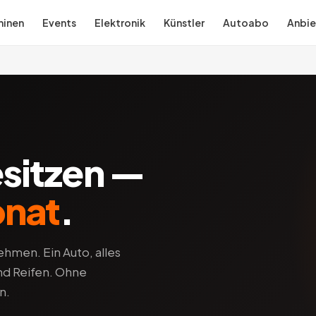
inen
Events
Elektronik
Künstler
Autoabo
Anbie
esitzen —
onat
.
hmen. Ein Auto, alles
und Reifen. Ohne
n.