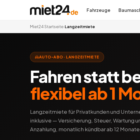
Fahrzeuge
Baumasch
Miet24 Startseite
›
Langzeitmiete
AUTO-ABO · LANGZEITMIETE
Fahren statt b
flexibel ab 1 M
Langzeitmiete für Privatkunden und Unterne
inklusive — Versicherung, Steuer, Wartung 
Anzahlung, monatlich kündbar ab 12 Monate