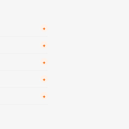
+
+
+
+
+