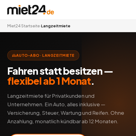
Miet24 Startseite
›
Langzeitmiete
AUTO-ABO · LANGZEITMIETE
Fahren statt besitzen —
flexibel ab 1 Monat
.
Langzeitmiete für Privatkunden und
Unternehmen. Ein Auto, alles inklusive —
Versicherung, Steuer, Wartung und Reifen. Ohne
Anzahlung, monatlich kündbar ab 12 Monaten.