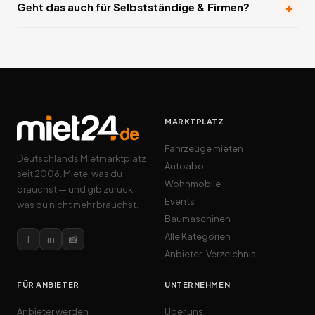
+
Geht das auch für Selbstständige & Firmen?
MARKTPLATZ
Fahrzeuge mieten
Deutschlands Mietmarktplatz
Autoabo
seit 2006. Miete, was du
Wohnmobile
brauchst — und gib zurück,
Events
was du nicht mehr brauchst.
Baumaschinen
Alle Kategorien
f
in
📸
Anbieter-Verzeichnis
FÜR ANBIETER
UNTERNEHMEN
Anbieter werden
Über uns