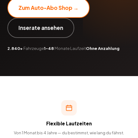
Zum Auto-Abo Shop →
Inserate ansehen
2.840+
Fahrzeuge
1–48
Monate Laufzeit
Ohne Anzahlung
Flexible Laufzeiten
Von 1 Monat bis 4 Jahre — du bestimmst, wie lang du fährst.