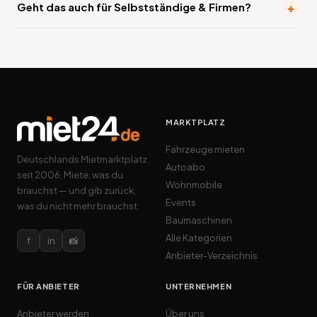
+
Geht das auch für Selbstständige & Firmen?
MARKTPLATZ
Fahrzeuge mieten
Deutschlands Mietmarktplatz
Autoabo
seit 2006. Miete, was du
Wohnmobile
brauchst — und gib zurück,
Events
was du nicht mehr brauchst.
Baumaschinen
Alle Kategorien
f
in
📸
Anbieter-Verzeichnis
FÜR ANBIETER
UNTERNEHMEN
Anbieter werden
Über uns