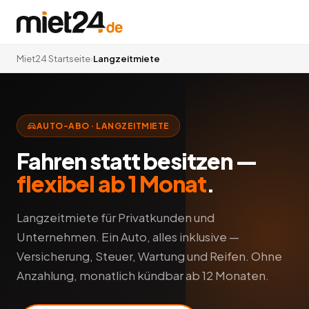
Miet24 Startseite
›
Langzeitmiete
AUTO-ABO · LANGZEITMIETE
Fahren statt besitzen —
flexibel ab 1 Monat
.
Langzeitmiete für Privatkunden und
Unternehmen. Ein Auto, alles inklusive —
Versicherung, Steuer, Wartung und Reifen. Ohne
Anzahlung, monatlich kündbar ab 12 Monaten.