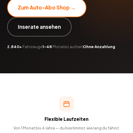
Zum Auto-Abo Shop →
Inserate ansehen
2.840+
Fahrzeuge
1–48
Monate Laufzeit
Ohne Anzahlung
Flexible Laufzeiten
Von 1 Monat bis 4 Jahre — du bestimmst, wie lang du fährst.