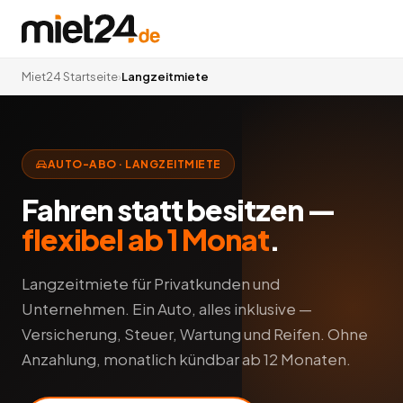
Miet24 Startseite
›
Langzeitmiete
AUTO-ABO · LANGZEITMIETE
Fahren statt besitzen —
flexibel ab 1 Monat
.
Langzeitmiete für Privatkunden und
Unternehmen. Ein Auto, alles inklusive —
Versicherung, Steuer, Wartung und Reifen. Ohne
Anzahlung, monatlich kündbar ab 12 Monaten.