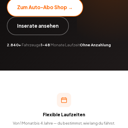
Zum Auto-Abo Shop →
Inserate ansehen
2.840+
Fahrzeuge
1–48
Monate Laufzeit
Ohne Anzahlung
Flexible Laufzeiten
Von 1 Monat bis 4 Jahre — du bestimmst, wie lang du fährst.