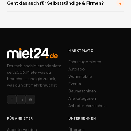
+
Geht das auch für Selbstständige & Firmen?
MARKTPLATZ
Fahrzeuge mieten
Deutschlands Mietmarktplatz
Autoabo
seit 2006. Miete, was du
Wohnmobile
brauchst — und gib zurück,
Events
was du nicht mehr brauchst.
Baumaschinen
Alle Kategorien
f
in
📸
Anbieter-Verzeichnis
FÜR ANBIETER
UNTERNEHMEN
Anbieter werden
Über uns