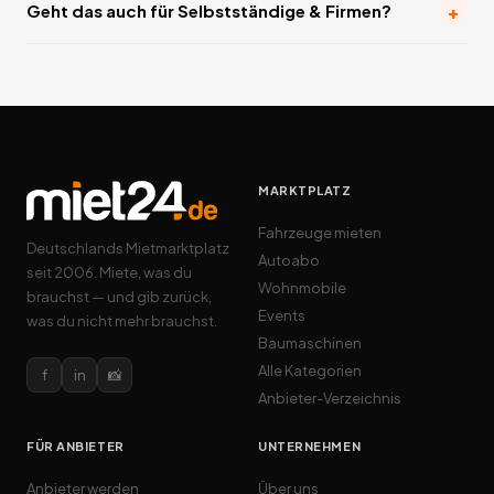
+
Geht das auch für Selbstständige & Firmen?
MARKTPLATZ
Fahrzeuge mieten
Deutschlands Mietmarktplatz
Autoabo
seit 2006. Miete, was du
Wohnmobile
brauchst — und gib zurück,
Events
was du nicht mehr brauchst.
Baumaschinen
Alle Kategorien
f
in
📸
Anbieter-Verzeichnis
FÜR ANBIETER
UNTERNEHMEN
Anbieter werden
Über uns