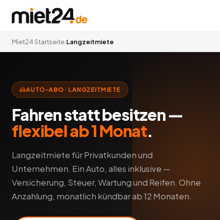
Miet24 Startseite
›
Langzeitmiete
AUTO-ABO · LANGZEITMIETE
Fahren statt besitzen —
flexibel ab 1 Monat
.
Langzeitmiete für Privatkunden und
Unternehmen. Ein Auto, alles inklusive —
Versicherung, Steuer, Wartung und Reifen. Ohne
Anzahlung, monatlich kündbar ab 12 Monaten.