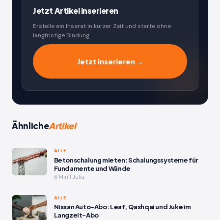
Jetzt Artikel inserieren
Erstelle ein Inserat in kurzer Zeit und starte ohne
langfristige Bindung.
Jetzt inserieren →
Ähnliche
Artikel
ALLE
Betonschalung mieten: Schalungssysteme für
Fundamente und Wände
6 Min | Julia
ALLE
Nissan Auto-Abo: Leaf, Qashqai und Juke im
Langzeit-Abo