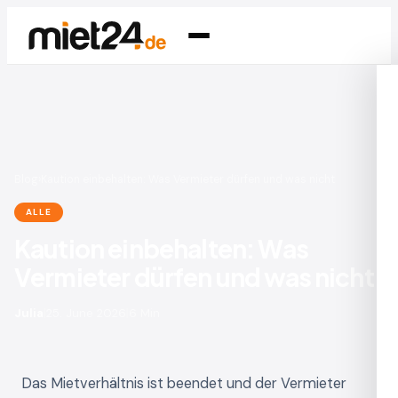
Blog
›
Kaution einbehalten: Was Vermieter dürfen und was nicht
ALLE
Kaution einbehalten: Was
Vermieter dürfen und was nicht
Julia
|
25. June 2026
|
6 Min
Das Mietverhältnis ist beendet und der Vermieter