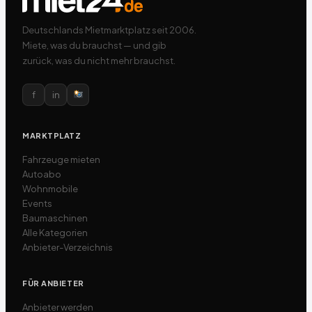
Deutschlands Mietmarktplatz seit 2006.
Miete, was du brauchst — und gib
zurück, was du nicht mehr brauchst.
f
in
MARKTPLATZ
Fahrzeuge mieten
Autoabo
Wohnmobile
Events
Baumaschinen
Alle Kategorien
Anbieter-Verzeichnis
FÜR ANBIETER
Anbieter werden