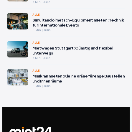
7 Min | Julia
ALLE
Simultandolmetsch-Equipment mieten: Technik
für internationale Events
6 Min | Julia
ALLE
Mietwagen Stuttgart: Günstig und flexibel
unterwegs
7 Min | Julia
ALLE
Minikran mieten: Kleine Kräne für enge Baustellen
und Innenräume
8 Min | Julia