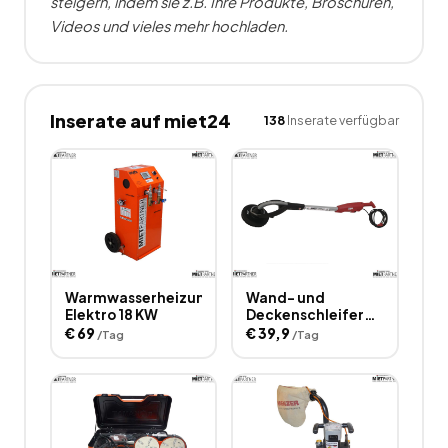
steigern, indem sie z.B. Ihre Produkte, Broschüren,
Videos und vieles mehr hochladen.
Inserate auf miet24
138
Inserate verfügbar
Warmwasserheizung
Wand- und
Elektro 18 KW
Deckenschleifer
Giraffe
€
69
€
39,9
/Tag
/Tag