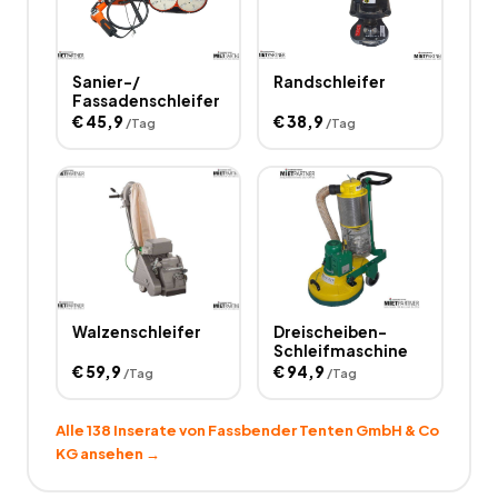
Sanier-/
Randschleifer
Fassadenschleifer
€
45,9
€
38,9
/Tag
/Tag
Walzenschleifer
Dreischeiben-
Schleifmaschine
€
59,9
€
94,9
/Tag
/Tag
Alle
138
Inserate von
Fassbender Tenten GmbH & Co
KG
ansehen →