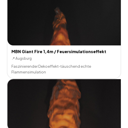
MBN Giant Fire 1,4m / Feuersimulationseffekt
📍
Augsburg
Faszinierender Dekoeffekt-täuschend echte
Flammensimulation