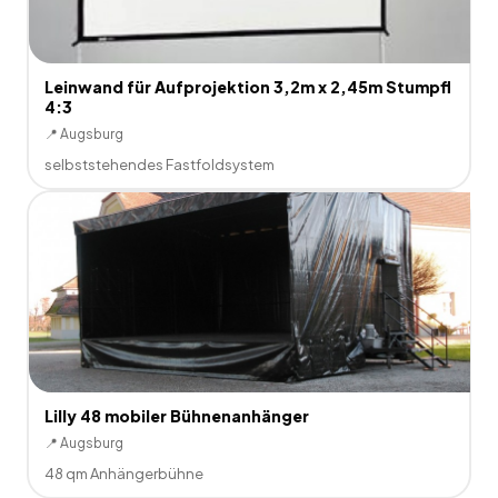
Leinwand für Aufprojektion 3,2m x 2,45m Stumpfl
4:3
📍
Augsburg
selbststehendes Fastfoldsystem
Lilly 48 mobiler Bühnenanhänger
📍
Augsburg
48 qm Anhängerbühne