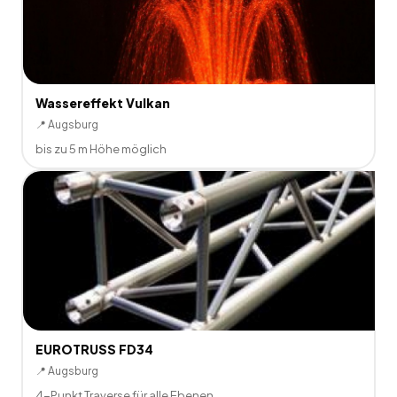
Wassereffekt Vulkan
📍
Augsburg
bis zu 5 m Höhe möglich
EUROTRUSS FD34
📍
Augsburg
4-Punkt Traverse für alle Ebenen