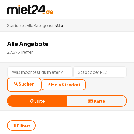
Startseite
›
Alle Kategorien
›
Alle
Alle Angebote
29.593
Treffer
🔍 Suchen
📍 Mein Standort
📋 Liste
🗺️ Karte
⇅
Filter
▾