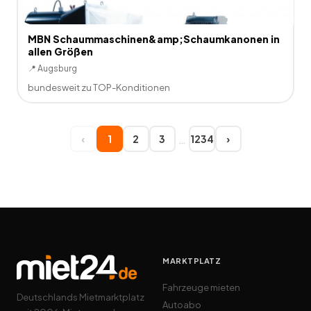
MBN Schaummaschinen&amp;Schaumkanonen in
allen Größen
📍
Augsburg
bundesweit zu TOP-Konditionen
…
‹
1
2
3
1234
›
MARKTPLATZ
Fahrzeuge mieten
Deutschlands Mietmarktplatz
Autoabo