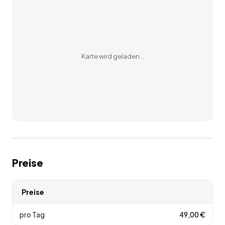
45721 Haltern am See
Kirchhellener Str. 193
46240 Bottrop
Karte wird geladen…
Preise
Preise
pro Tag
49,00
€