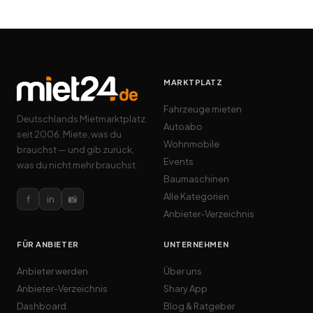
MARKTPLATZ
Fahrzeuge mieten
Deutschlands Mietmarktplatz
Autoabo
seit 2006. Miete, was du
Wohnmobile
brauchst — und gib zurück,
Events
was du nicht mehr brauchst.
Baumaschinen
Alle Kategorien
f
in
📸
Anbieter-Verzeichnis
FÜR ANBIETER
UNTERNEHMEN
Anbieter werden
Über uns
Anbieter-Verzeichnis
Shary App
Dashboard
Blog & Ratgeber