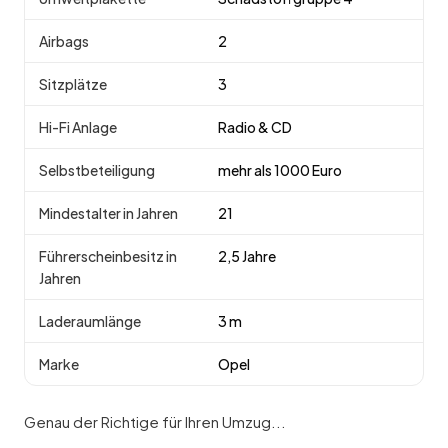
Airbags
2
Sitzplätze
3
Hi-Fi Anlage
Radio & CD
Selbstbeteiligung
mehr als 1000 Euro
Mindestalter in Jahren
21
Führerscheinbesitz in
2,5 Jahre
Jahren
Laderaumlänge
3 m
Marke
Opel
Genau der Richtige für Ihren Umzug...