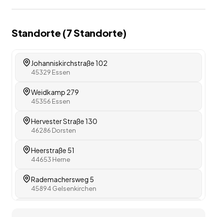
Standorte (
7
Standorte
)
Johanniskirchstraße 102
45329 Essen
Weidkamp 279
45356 Essen
Hervester Straße 130
46286 Dorsten
Heerstraße 51
44653 Herne
Rademachersweg 5
45894 Gelsenkirchen
Hellweg 282