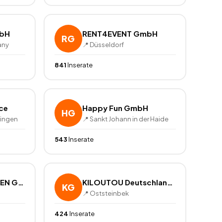
bH
RENT4EVENT GmbH
RG
any
📍
Düsseldorf
841
Inserate
ice
Happy Fun GmbH
HG
dingen
📍
Sankt Johann in der Haide
543
Inserate
HKL BAUMASCHINEN GmbH
KILOUTOU Deutschland GmbH
KG
📍
Oststeinbek
424
Inserate