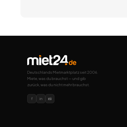
Deutschlands Mietmarktplatz seit 2006.
Miete, was du brauchst — und gib
zurück, was du nicht mehr brauchst.
f
in
📸