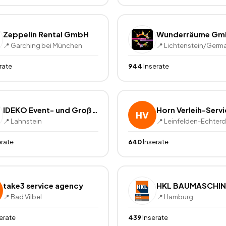
Zeppelin Rental GmbH
Wunderräume Gm
📍
Garching bei München
📍
Lichtenstein/Germ
rate
944
Inserate
IDEKO Event- und Großraumdekorartionen
Horn Verleih-Serv
HV
📍
Lahnstein
📍
Leinfelden-Echter
erate
640
Inserate
take3 service agency
📍
Bad Vilbel
📍
Hamburg
erate
439
Inserate