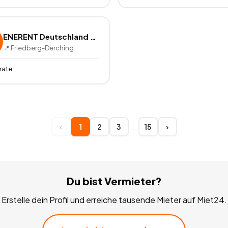
ENERENT Deutschland GmbH
📍
Friedberg-Derching
rate
…
‹
1
2
3
15
›
Du bist Vermieter?
Erstelle dein Profil und erreiche tausende Mieter auf Miet24.