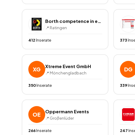
Borth competence in events e.K.
📍
Ratingen
412
Inserate
373
Ins
Xtreme Event GmbH
XG
DG
📍
Mönchengladbach
350
Inserate
339
Ins
Oppermann Events
OE
📍
Großenlüder
266
Inserate
247
Ins