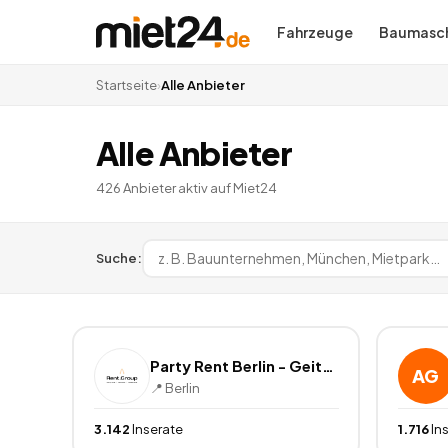
Fahrzeuge
Baumasch
Startseite
›
Alle Anbieter
Alle Anbieter
426
Anbieter
aktiv auf Miet24
Suche:
Party Rent Berlin - Geitel & Mahnecke GmbH
AG
📍
Berlin
3.142
Inserate
1.716
In