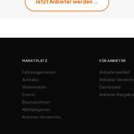
Jetzt Anbieter werden →
MARKTPLATZ
FÜR ANBIETER
Fahrzeuge mieten
Anbieter werden
Autoabo
Anbieter-Verzeich
Wohnmobile
Dashboard
Events
Anbieter-Ratgebe
Baumaschinen
Alle Kategorien
Anbieter-Verzeichnis