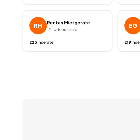
Rentas Mietgeräte
RM
EG
📍
Lüdenscheid
225
Inserate
219
Inse