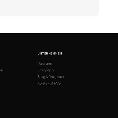
UNTERNEHMEN
Über uns
nis
Shary App
Blog & Ratgeber
r
Kontakt & FAQ