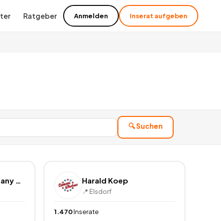
ter
Ratgeber
Anmelden
Inserat aufgeben
🔍 Suchen
Boels Rental Germany GmbH
Harald Koep
📍
Elsdorf
1.470
Inserate