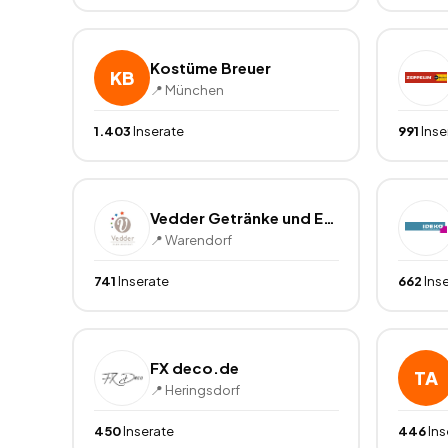
Kostüme Breuer
KB
📍
München
1.403
Inserate
991
Inse
Vedder Getränke und Event
📍
Warendorf
741
Inserate
662
Ins
FX deco.de
TA
📍
Heringsdorf
450
Inserate
446
Ins