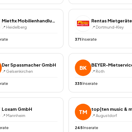
Mietfix Mobilienhandlung und -Vermietung e.K.
Rentas Mietgeräte
📍
Heidelberg
📍
Dortmund-Kley
erate
371
Inserate
Der Spassmacher GmbH
BEYER-Mietservic
BK
📍
Gelsenkirchen
📍
Roth
erate
335
Inserate
Loxam GmbH
top|ten music & 
TM
📍
Mannheim
📍
Augustdorf
erate
245
Inserate