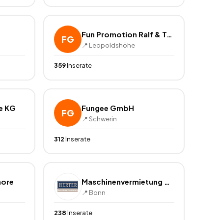
Fun Promotion Ralf & Torsten Jacobtorweihen GbR
FG
📍
Leopoldshöhe
359
Inserate
e KG
Fungee GmbH
FG
📍
Schwerin
312
Inserate
more
Maschinenvermietung Herter e.K.
📍
Bonn
238
Inserate