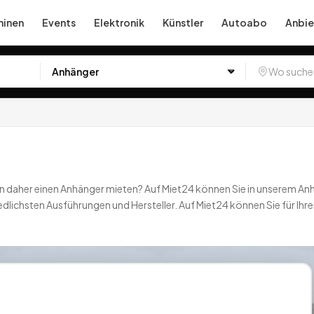
inen
Events
Elektronik
Künstler
Autoabo
Anbie
en daher einen Anhänger mieten? Auf Miet24 können Sie in unserem An
dlichsten Ausführungen und Hersteller. Auf Miet24 können Sie für Ihr
nsport bewältigen. Jetzt in unserer Anhängervermietung einen Anhänge