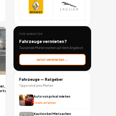
FÜR ANBIETER
Fahrzeuge
vermieten?
Tausende Mieter warten auf dein Angebot.
Jetzt vermieten →
Fahrzeuge
— Ratgeber
er,
Tipps rund ums Mieten
ortanhänger,
Auto von privat mieten
›
mehr erfahren
Kaution bei Mietsachen