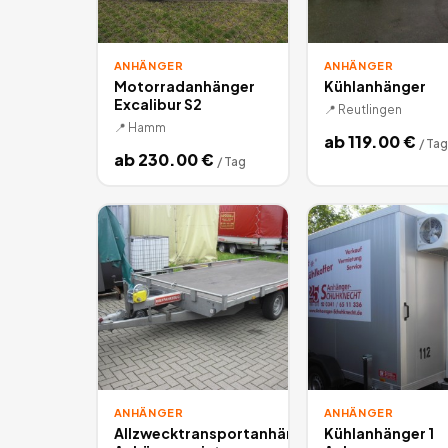
ANHÄNGER
ANHÄNGER
Motorradanhänger
Kühlanhänger
Excalibur S2
📍
Reutlingen
📍
Hamm
ab
119.00
€
/
Tag
ab
230.00
€
/
Tag
ANHÄNGER
ANHÄNGER
Allzwecktransportanhänger,
Kühlanhänger 1