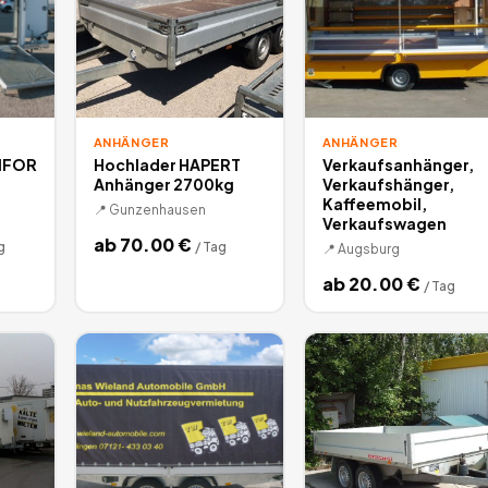
ANHÄNGER
ANHÄNGER
 IFOR
Hochlader HAPERT
Verkaufsanhänger,
Anhänger 2700kg
Verkaufshänger,
Kaffeemobil,
📍
Gunzenhausen
Verkaufswagen
ab
70.00
€
g
/
Tag
📍
Augsburg
ab
20.00
€
/
Tag