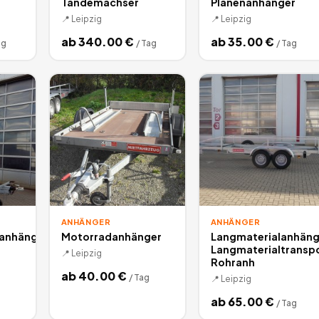
Tandemachser
Planenanhänger
📍
Leipzig
📍
Leipzig
ab
340.00
€
ab
35.00
€
ag
/
Tag
/
Tag
ANHÄNGER
ANHÄNGER
tanhänger
Motorradanhänger
Langmaterialanhäng
Langmaterialtransp
📍
Leipzig
Rohranh
ab
40.00
€
/
Tag
📍
Leipzig
ab
65.00
€
/
Tag