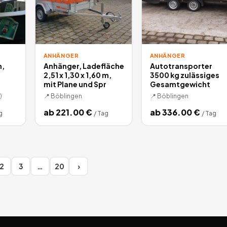
ANHÄNGER
ANHÄNGER
,
Anhänger, Ladefläche
Autotransporter
2,51 x 1,30 x 1,60 m,
3500 kg zulässiges
mit Plane und Spr
Gesamtgewicht
)
📍
Böblingen
📍
Böblingen
ab
221.00
€
ab
336.00
€
g
/
Tag
/
Tag
2
3
…
20
›