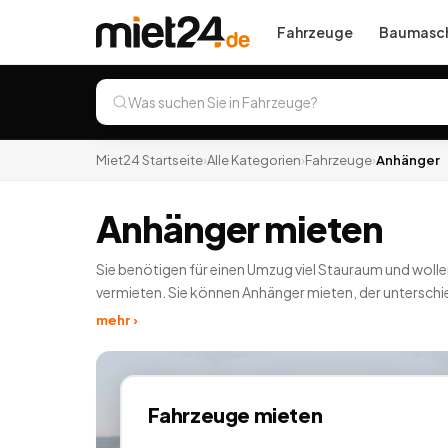
Fahrzeuge
Baumasch
Miet24 Startseite
›
Alle Kategorien
›
Fahrzeuge
›
Anhänger
Anhänger mieten
Sie benötigen für einen Umzug viel Stauraum und woll
vermieten. Sie können Anhänger mieten, der unterschie
einen Anhänger mieten können Sie jeden kleineren Tra
mehr ›
deutschlandweit.
Fahrzeuge
mieten