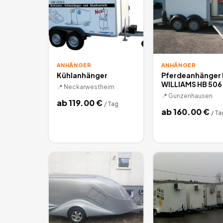
ANHÄNGER
ANHÄNGER
Kühlanhänger
Pferdeanhänger
WILLIAMS HB 506
📍
Neckarwestheim
📍
Gunzenhausen
ab
119.00
€
/
Tag
ab
160.00
€
/
Ta