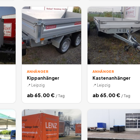
ANHÄNGER
ANHÄNGER
Kippanhänger
Kastenanhänger
📍
Leipzig
📍
Leipzig
ab
65.00
€
ab
65.00
€
/
Tag
/
Tag