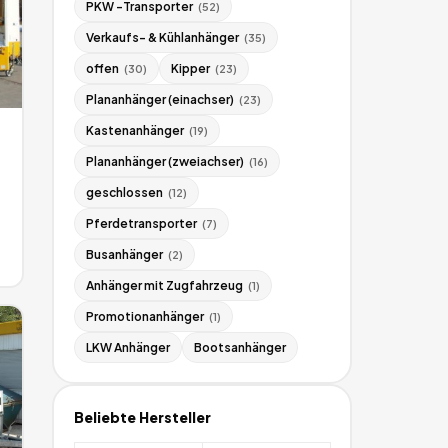
PKW -Transporter
(
52
)
Verkaufs- & Kühlanhänger
(
35
)
offen
Kipper
(
30
)
(
23
)
Plananhänger (einachser)
(
23
)
Kastenanhänger
(
19
)
Plananhänger (zweiachser)
(
16
)
geschlossen
(
12
)
Pferdetransporter
(
7
)
Busanhänger
(
2
)
Anhänger mit Zugfahrzeug
(
1
)
Promotionanhänger
(
1
)
LKW Anhänger
Bootsanhänger
Beliebte Hersteller