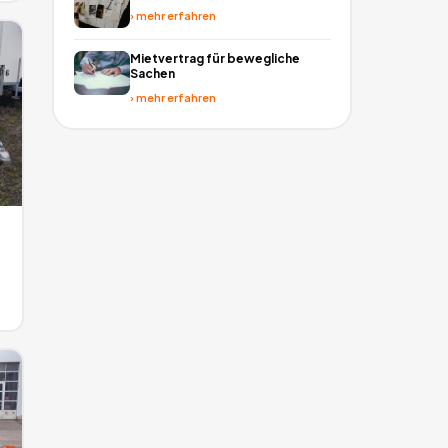
›
mehr erfahren
Mietvertrag für bewegliche
Sachen
›
mehr erfahren