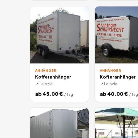
ANHÄNGER
ANHÄNGER
Kofferanhänger
Kofferanhänger
📍
Leipzig
📍
Leipzig
ab
45.00
€
ab
40.00
€
/
Tag
/
Tag