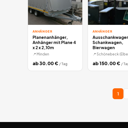
ANHÄNGER
ANHÄNGER
Planenanhänger,
Ausschankwagen
Anhänger mit Plane 4
Schankwagen,
x 2 x 2,10m
Bierwagen
📍
Minden
📍
Schönebeck (Elbe
ab
30.00
€
ab
150.00
€
/
Tag
/
Ta
1