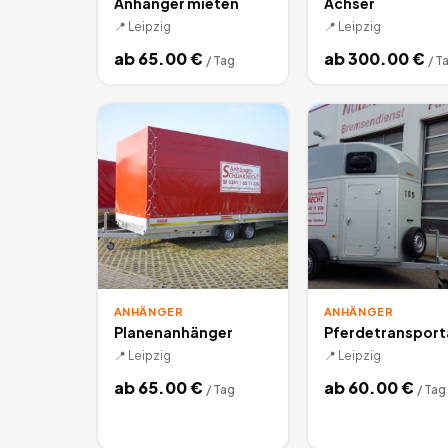
Anhänger mieten
Achser
📍
Leipzig
📍
Leipzig
ab
65.00
€
ab
300.00
€
/
Tag
/
T
ANHÄNGER
ANHÄNGER
Planenanhänger
Pferdetranspor
📍
Leipzig
📍
Leipzig
ab
65.00
€
ab
60.00
€
/
Tag
/
Tag