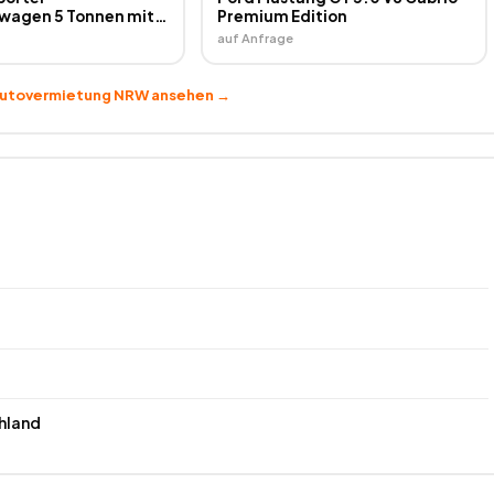
wagen 5 Tonnen mit
Premium Edition
ung mieten!
auf Anfrage
utovermietung NRW
ansehen →
hland