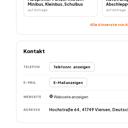
Minibus, Kleinbus, Schulbus
Abschlepp
2,5t Zulad
auf Anfrage
auf Anfrage
Alle
6
Inserate von
A
Kontakt
Telefonnr. anzeigen
TELEFON
E-Mail anzeigen
E-MAIL
Webseite anzeigen
WEBSEITE
Hochstraße 64, 41749 Viersen, Deutsc
ADRESSE