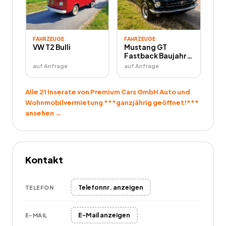
FAHRZEUGE
FAHRZEUGE
VW T2 Bulli
Mustang GT
Fastback Baujahr
1965 ***V8-
auf Anfrage
auf Anfrage
Motor*** Der US-
Kult-Wagen zum
Selbstfahren***
Alle
21
Inserate von
Premium Cars GmbH Auto und
Wohnmobilvermietung ***ganzjährig geöffnet!***
ansehen →
Kontakt
Telefonnr. anzeigen
TELEFON
E-Mail anzeigen
E-MAIL