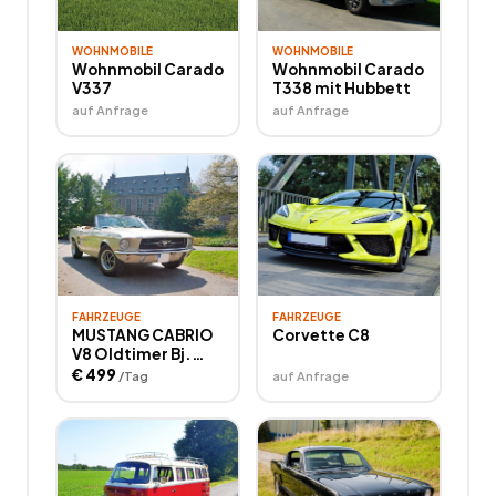
WOHNMOBILE
WOHNMOBILE
Wohnmobil Carado
Wohnmobil Carado
V337
T338 mit Hubbett
auf Anfrage
auf Anfrage
FAHRZEUGE
FAHRZEUGE
MUSTANG CABRIO
Corvette C8
V8 Oldtimer Bj.
1967 zum
€
499
/Tag
auf Anfrage
SELBERFAHREN.
Perfektes
Hochzeitsauto!