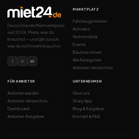
MARKTPLATZ
Fahrzeuge mieten
Deutschlands Mietmarktplatz
Autoabo
seit 2006. Miete, was du
Wohnmobile
brauchst — und gib zurück,
Events
was du nicht mehr brauchst.
Baumaschinen
Alle Kategorien
f
in
📸
Anbieter-Verzeichnis
FÜR ANBIETER
UNTERNEHMEN
Anbieter werden
Über uns
Anbieter-Verzeichnis
Shary App
Dashboard
Blog & Ratgeber
Anbieter-Ratgeber
Kontakt & FAQ