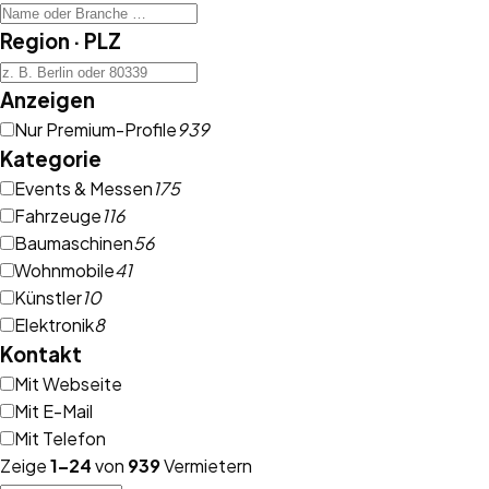
Region · PLZ
Anzeigen
Nur Premium-Profile
939
Kategorie
Events & Messen
175
Fahrzeuge
116
Baumaschinen
56
Wohnmobile
41
Künstler
10
Elektronik
8
Kontakt
Mit Webseite
Mit E-Mail
Mit Telefon
Zeige
1
–
24
von
939
Vermietern