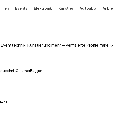
inen
Events
Elektronik
Künstler
Autoabo
Anbie
enttechnik, Künstler und mehr — verifizierte Profile, faire K
nttechnik
Oldtimer
Bagger
le
41