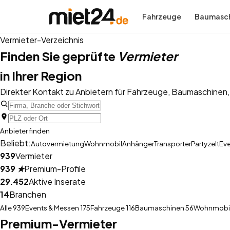
Fahrzeuge
Baumasch
Vermieter-Verzeichnis
Finden Sie geprüfte
Vermieter
in Ihrer Region
Direkter Kontakt zu Anbietern für Fahrzeuge, Baumaschinen, Ev
Anbieter finden
Beliebt:
Autovermietung
Wohnmobil
Anhänger
Transporter
Partyzelt
Eve
939
Vermieter
939
★
Premium-Profile
29.452
Aktive Inserate
14
Branchen
Alle
939
Events & Messen
175
Fahrzeuge
116
Baumaschinen
56
Wohnmobi
Premium-Vermieter