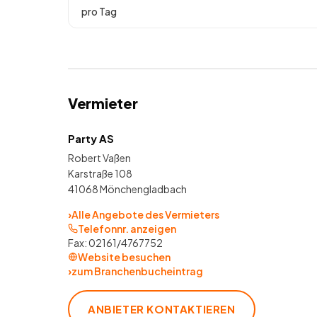
pro Tag
Vermieter
Party AS
Robert Vaßen
Karstraße 108
41068 Mönchengladbach
›
Alle Angebote des Vermieters
Telefonnr. anzeigen
Fax:
02161/4767752
Website besuchen
›
zum Branchenbucheintrag
ANBIETER KONTAKTIEREN