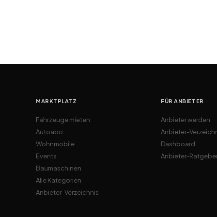
MARKTPLATZ
FÜR ANBIETER
Fahrzeuge mieten
Anbieter werden
Autoabo
Anbieter-Verzeich
Wohnmobile
Dashboard
Events
Anbieter-Ratgebe
Baumaschinen
Alle Kategorien
Anbieter-Verzeichnis