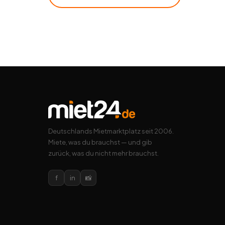
Deutschlands Mietmarktplatz seit 2006.
Miete, was du brauchst — und gib
zurück, was du nicht mehr brauchst.
f
in
📸