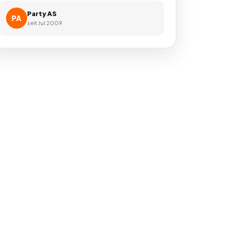
Party AS
PA
seit
Jul 2009