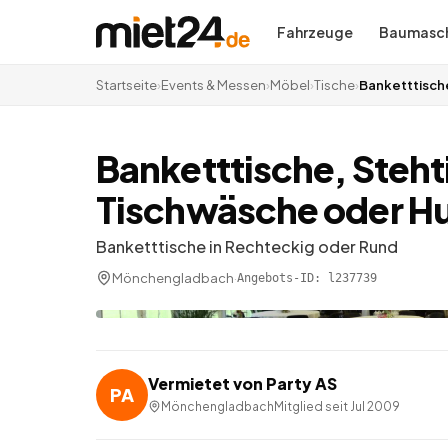
Fahrzeuge
Baumasch
Startseite
›
Events & Messen
›
Möbel
›
Tische
›
Banketttisch
Banketttische, Steht
Tischwäsche oder H
Banketttische in Rechteckig oder Rund
Mönchengladbach
·
Angebots-ID:
l237739
Vermietet von
Party AS
PA
Mönchengladbach
Mitglied seit
Jul 2009