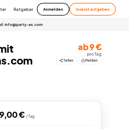
ter
Ratgeber
Anmelden
Inserat aufgeben
ail: info@party-as.com
ab
9
€
mit
pro
Tag
-as.com
Teilen
Melden
Alle
16
Bilder
9,00
€
/
Tag