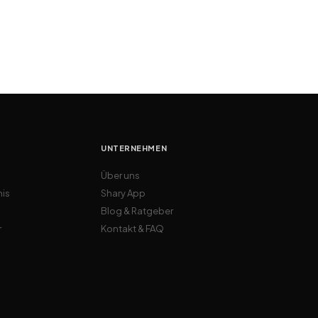
UNTERNEHMEN
Über uns
nis
Shary App
Blog & Ratgeber
r
Kontakt & FAQ