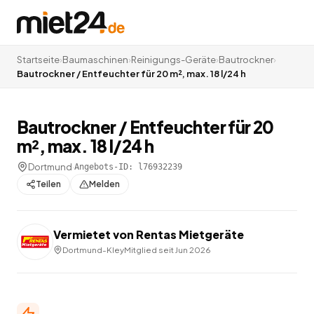
Startseite
›
Baumaschinen
›
Reinigungs-Geräte
›
Bautrockner
›
Bautrockner / Entfeuchter für 20 m², max. 18 l/24 h
Bautrockner / Entfeuchter für 20
m², max. 18 l/24 h
Dortmund
·
Angebots-ID:
l76932239
Teilen
Melden
Vermietet von
Rentas Mietgeräte
Dortmund-Kley
Mitglied seit
Jun 2026