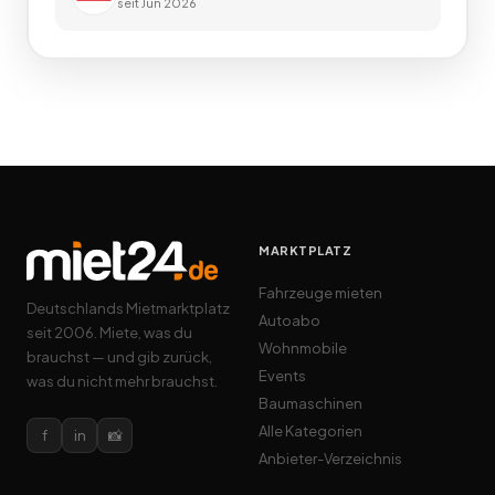
seit
Jun 2026
MARKTPLATZ
Fahrzeuge mieten
Deutschlands Mietmarktplatz
Autoabo
seit 2006. Miete, was du
Wohnmobile
brauchst — und gib zurück,
Events
was du nicht mehr brauchst.
Baumaschinen
Alle Kategorien
f
in
📸
Anbieter-Verzeichnis