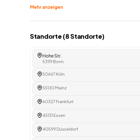
Mehr anzeigen
Standorte (
8
Standorte
)
Hohe Str.
53119 Bonn
50667 Köln
55130 Mainz
60327 Frankfurt
45131 Essen
40599 Düsseldorf