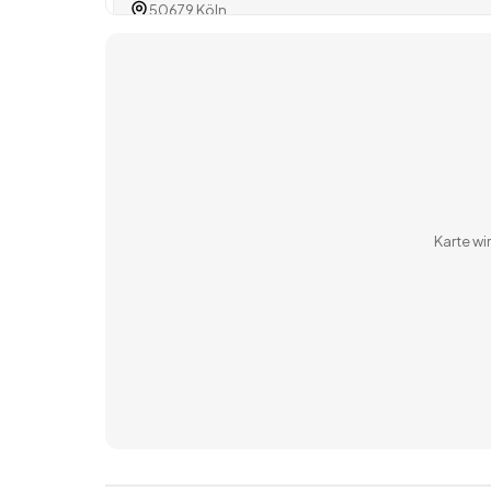
50679 Köln
60327 Frankfurt am Main
Karte w