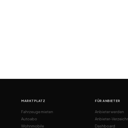
MARKTPLATZ
FÜR ANBIETER
Fahrzeuge mieten
Anbieter werden
Autoabo
Anbieter-Verzeich
Wohnmobile
Dashboard