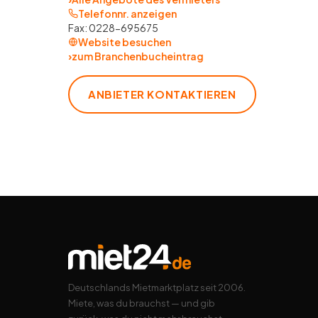
Telefonnr. anzeigen
Fax:
0228-695675
Website besuchen
›
zum Branchenbucheintrag
ANBIETER KONTAKTIEREN
Deutschlands Mietmarktplatz seit 2006.
Miete, was du brauchst — und gib