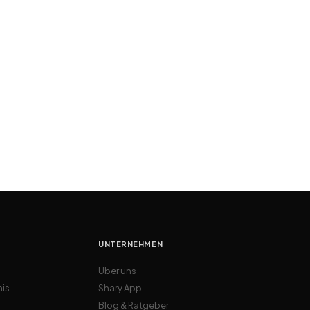
UNTERNEHMEN
Über uns
nis
Shary App
Blog & Ratgeber