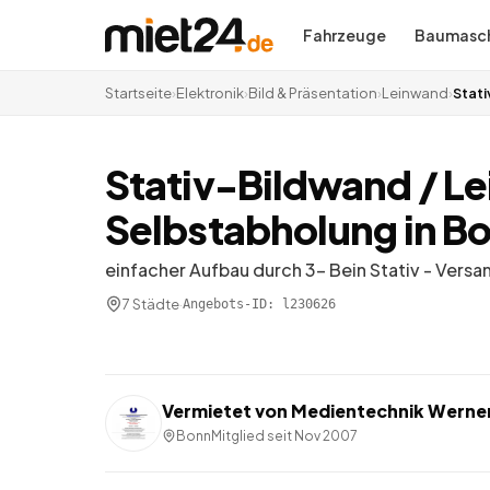
Fahrzeuge
Baumasch
Startseite
›
Elektronik
›
Bild & Präsentation
›
Leinwand
›
Stati
Stativ-Bildwand / Lei
Selbstabholung in B
einfacher Aufbau durch 3- Bein Stativ - Versa
7 Städte
·
Angebots-ID:
l230626
Vermietet von
Medientechnik Werne
Bonn
Mitglied seit
Nov 2007