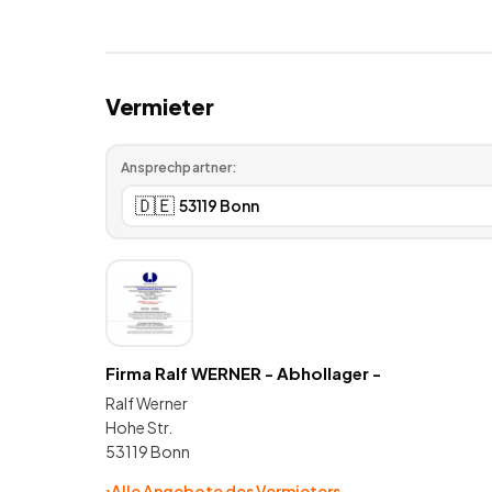
Vermieter
Ansprechpartner:
🇩🇪
Firma Ralf WERNER - Abhollager -
Ralf Werner
Hohe Str.
53119 Bonn
›
Alle Angebote des Vermieters