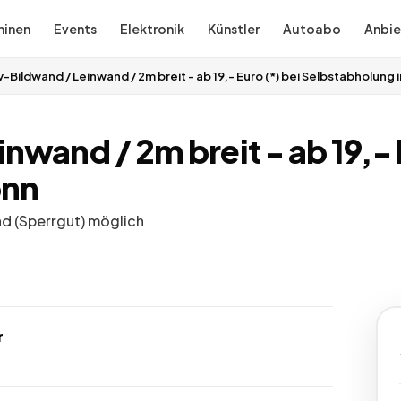
inen
Events
Elektronik
Künstler
Autoabo
Anbie
v-Bildwand / Leinwand / 2m breit - ab 19,- Euro (*) bei Selbstabholung 
nwand / 2m breit - ab 19,- 
onn
nd (Sperrgut) möglich
r