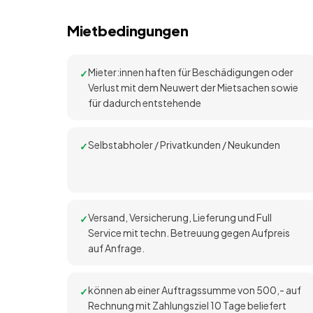
Mietbedingungen
Mieter:innen haften für Beschädigungen oder
Verlust mit dem Neuwert der Mietsachen sowie
für dadurch entstehende
Selbstabholer / Privatkunden / Neukunden
Versand, Versicherung, Lieferung und Full
Service mit techn. Betreuung gegen Aufpreis
auf Anfrage.
können ab einer Auftragssumme von 500,- auf
Rechnung mit Zahlungsziel 10 Tage beliefert