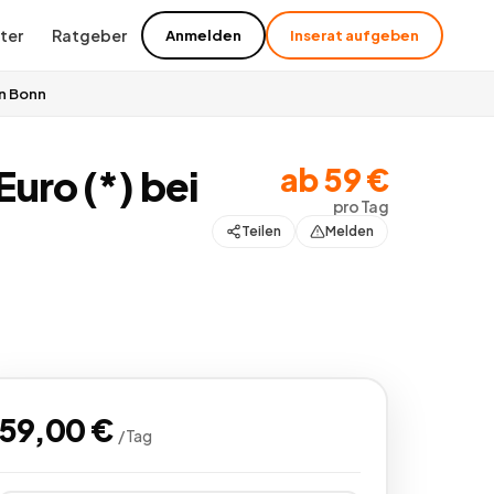
ter
Ratgeber
Anmelden
Inserat aufgeben
in Bonn
ab
59
€
Euro (*) bei
pro
Tag
Teilen
Melden
59,00
€
/
Tag