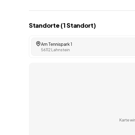
Standorte (
1
Standort
)
Am Tennispark 1
56112 Lahnstein
Karte w