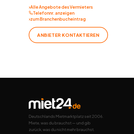
›
Alle Angebote des Vermieters
Telefonnr. anzeigen
›
zum Branchenbucheintrag
ANBIETER KONTAKTIEREN
Deutschlands Mietmarktplatz seit 2006.
Miete, was du brauchst — und gib
zurück, was du nicht mehr brauchst.