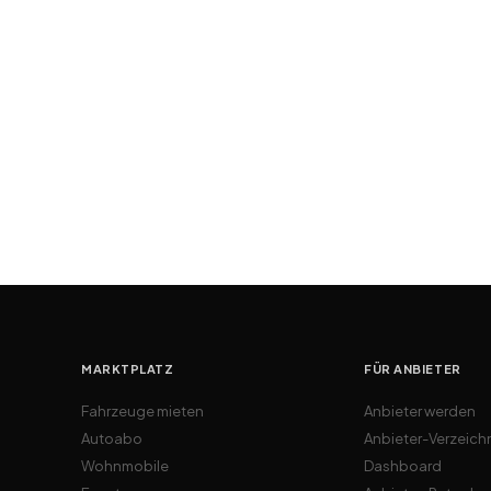
MARKTPLATZ
FÜR ANBIETER
Fahrzeuge mieten
Anbieter werden
Autoabo
Anbieter-Verzeich
Wohnmobile
Dashboard