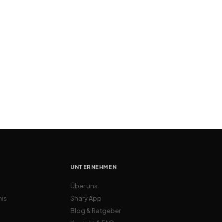
UNTERNEHMEN
Über uns
nis
Shary App
Blog & Ratgeber