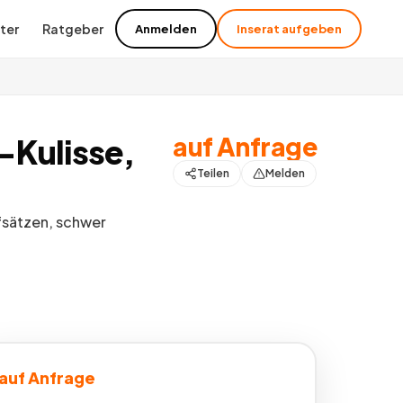
ter
Ratgeber
Anmelden
Inserat aufgeben
auf Anfrage
-Kulisse,
Teilen
Melden
fsätzen, schwer
auf Anfrage