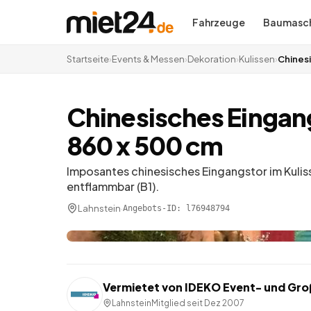
Fahrzeuge
Baumasch
Startseite
›
Events & Messen
›
Dekoration
›
Kulissen
›
Chinesi
Chinesisches Eingang
860 x 500 cm
Imposantes chinesisches Eingangstor im Kulis
entflammbar (B1).
Lahnstein
·
Angebots-ID:
l76948794
Vermietet von
IDEKO Event- und Gr
Lahnstein
Mitglied seit
Dez 2007