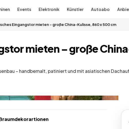
inen
Events
Elektronik
Künstler
Autoabo
Anbie
sches Eingangstor mieten – große China-Kulisse, 860 x 500 cm
stor mieten – große China
senbau – handbemalt, patiniert und mit asiatischen Dachau
oßraumdekorartionen