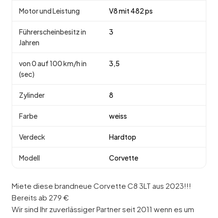
Motor und Leistung
V8 mit 482 ps
Führerscheinbesitz in
3
Jahren
von 0 auf 100 km/h in
3,5
(sec)
Zylinder
8
Farbe
weiss
Verdeck
Hardtop
Modell
Corvette
Miete diese brandneue Corvette C8 3LT aus 2023!!!
Bereits ab 279 €
Wir sind Ihr zuverlässiger Partner seit 2011 wenn es um