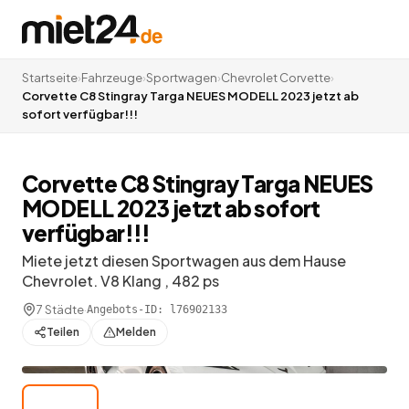
Startseite
›
Fahrzeuge
›
Sportwagen
›
Chevrolet Corvette
›
Corvette C8 Stingray Targa NEUES MODELL 2023 jetzt ab
sofort verfügbar!!!
Corvette C8 Stingray Targa NEUES
MODELL 2023 jetzt ab sofort
verfügbar!!!
Miete jetzt diesen Sportwagen aus dem Hause
Chevrolet. V8 Klang , 482 ps
7 Städte
·
Angebots-ID:
l76902133
Teilen
Melden