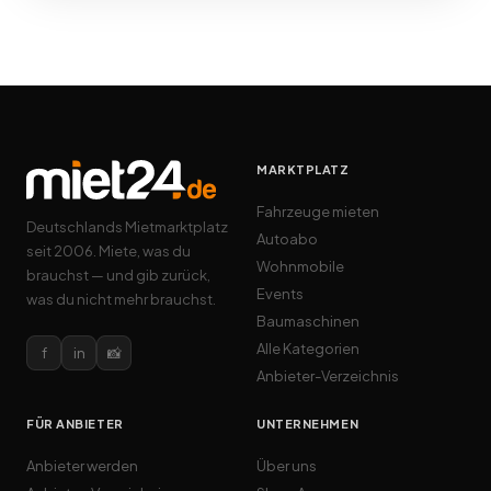
MARKTPLATZ
Fahrzeuge mieten
Deutschlands Mietmarktplatz
Autoabo
seit 2006. Miete, was du
Wohnmobile
brauchst — und gib zurück,
Events
was du nicht mehr brauchst.
Baumaschinen
Alle Kategorien
f
in
📸
Anbieter-Verzeichnis
FÜR ANBIETER
UNTERNEHMEN
Anbieter werden
Über uns