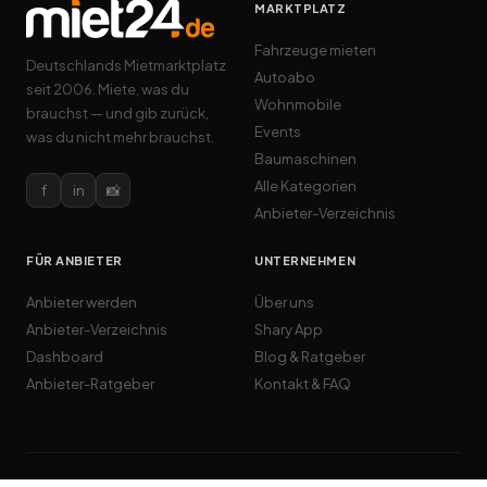
MARKTPLATZ
Fahrzeuge mieten
Deutschlands Mietmarktplatz
Autoabo
seit 2006. Miete, was du
Wohnmobile
brauchst — und gib zurück,
Events
was du nicht mehr brauchst.
Baumaschinen
Alle Kategorien
f
in
📸
Anbieter-Verzeichnis
FÜR ANBIETER
UNTERNEHMEN
Anbieter werden
Über uns
Anbieter-Verzeichnis
Shary App
Dashboard
Blog & Ratgeber
Anbieter-Ratgeber
Kontakt & FAQ