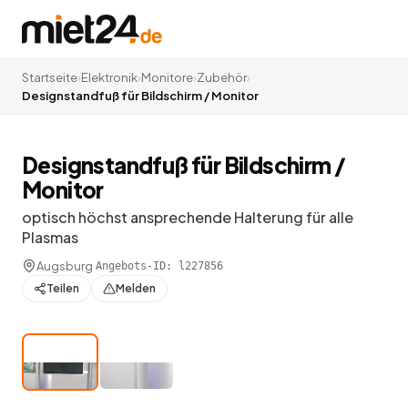
Startseite
›
Elektronik
›
Monitore
›
Zubehör
›
Designstandfuß für Bildschirm / Monitor
Designstandfuß für Bildschirm /
Monitor
optisch höchst ansprechende Halterung für alle
Plasmas
Augsburg
·
Angebots-ID:
l227856
Teilen
Melden