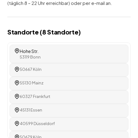
(täglich 8 – 22 Uhr erreichbar) oder per e-mail an.
Standorte (
8
Standorte
)
Hohe Str.
53119 Bonn
50667 Köln
55130 Mainz
60327 Frankfurt
45131 Essen
40599 Düsseldorf
50679 Köln