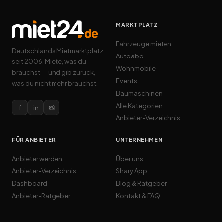
MARKTPLATZ
Fahrzeuge mieten
Deutschlands Mietmarktplatz
Autoabo
seit 2006. Miete, was du
Wohnmobile
brauchst — und gib zurück,
Events
was du nicht mehr brauchst.
Baumaschinen
Alle Kategorien
f
in
📸
Anbieter-Verzeichnis
FÜR ANBIETER
UNTERNEHMEN
Anbieter werden
Über uns
Anbieter-Verzeichnis
Shary App
Dashboard
Blog & Ratgeber
Anbieter-Ratgeber
Kontakt & FAQ