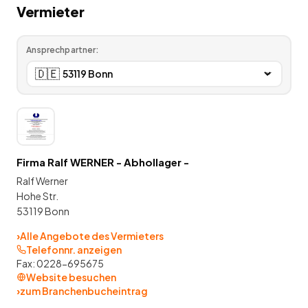
Vermieter
Ansprechpartner:
🇩🇪
Firma Ralf WERNER - Abhollager -
Ralf Werner
Hohe Str.
53119 Bonn
›
Alle Angebote des Vermieters
Telefonnr. anzeigen
Fax:
0228-695675
Website besuchen
›
zum Branchenbucheintrag