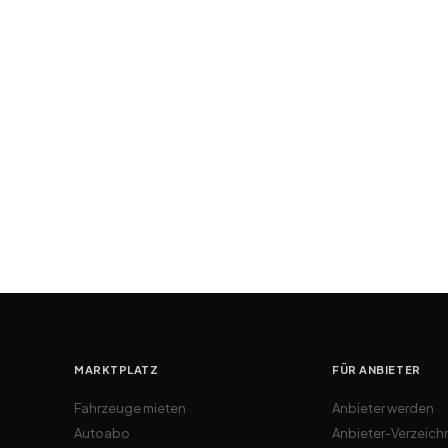
MARKTPLATZ
FÜR ANBIETER
Fahrzeuge mieten
Anbieter werden
Autoabo
Anbieter-Verzeich