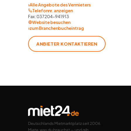
›
Alle Angebote des Vermieters
Telefonnr. anzeigen
Fax:
037204-941913
Website besuchen
›
zum Branchenbucheintrag
ANBIETER KONTAKTIEREN
Deutschlands Mietmarktplatz seit 2006.
Miete, was du brauchst — und gib