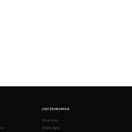
UNTERNEHMEN
Über uns
nis
Shary App