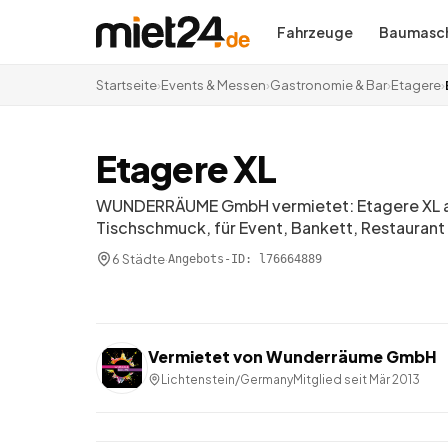
Fahrzeuge
Baumasch
Startseite
›
Events & Messen
›
Gastronomie & Bar
›
Etagere
›
Etagere XL
WUNDERRÄUME GmbH vermietet: Etagere XL als
Tischschmuck, für Event, Bankett, Restaurant
6 Städte
·
Angebots-ID:
l76664889
Vermietet von
Wunderräume GmbH
Lichtenstein/Germany
Mitglied seit
Mär 2013