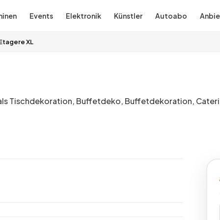
inen
Events
Elektronik
Künstler
Autoabo
Anbie
Etagere XL
 Tischdekoration, Buffetdeko, Buffetdekoration, Cater