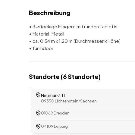
Beschreibung
• 3-stöckige Etagere mit runden Tabletts
• Material: Metall
• ca. 0,54 m x 1,20 m (Durchmesser x Höhe)
• für indoor
Standorte (
6
Standorte
)
Neumarkt 11
09350 Lichtenstein/Sachsen
01069 Dresden
04109 Leipzig