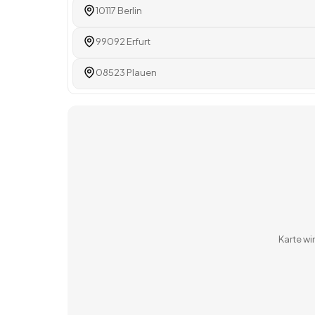
10117 Berlin
99092 Erfurt
08523 Plauen
Karte w