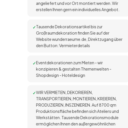
angeliefert und vor Ort montiert werden. Wir
erstellen Ihnen gern ein individuelles Angebot.
Tausende Dekorationsartikel bis zur
Großraumdekoration finden Sie auf der
Website wunderraeume.de, Direktzugang über
den Button: Vermieterdetails
Eventdekorationen zum Mieten - wir
konzipieren & gestalten Themenwelten -
Shopdesign - Hoteldesign
WIR VERMIETEN, DEKORIEREN,
TRANSPORTIEREN, MONTIEREN, KREIEREN,
PRODUZIEREN, INSZENIEREN. Auf 8700 qm
Produktionsfläche befinden sich Ateliers und
Werkstätten. Tausende Dekorationsmodule
ermöglichen Ihnen den außergewöhnlichen