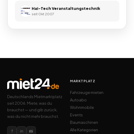
Hai-Tech Veranstaltungstechnik
seit
Okt 2007
MARKTPLATZ
Fahrzeuge mieten
Deutschlands Mietmarktplatz
Autoabo
seit 2006. Miete, was du
Wohnmobile
brauchst — und gib zurück,
Events
was du nicht mehr brauchst.
Baumaschinen
Alle Kategorien
f
in
📸