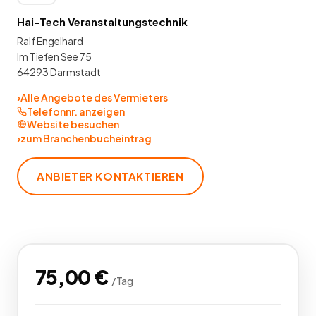
Hai-Tech Veranstaltungstechnik
Ralf Engelhard
Im Tiefen See 75
64293 Darmstadt
›
Alle Angebote des Vermieters
Telefonnr. anzeigen
Website besuchen
›
zum Branchenbucheintrag
ANBIETER KONTAKTIEREN
75,00
€
/
Tag