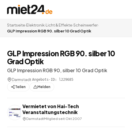
Startseite
›
Elektronik
›
Licht & Effekte
›
Scheinwerfer
›
GLP Impression RGB 90. silber 10 Grad Optik
GLP Impression RGB 90. silber 10
Grad Optik
GLP Impression RGB 90, silber 10 Grad Optik
Darmstadt
·
Angebots-ID:
l229685
Teilen
Melden
Vermietet von
Hai-Tech
Veranstaltungstechnik
Darmstadt
Mitglied seit
Okt 2007