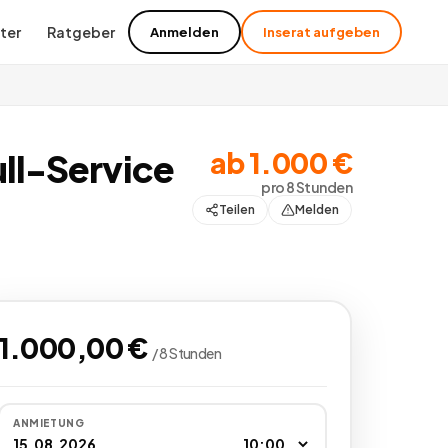
ter
Ratgeber
Anmelden
Inserat aufgeben
ab
1.000
€
ull-Service
pro
8 Stunden
Teilen
Melden
1.000,00
€
/
8 Stunden
ANMIETUNG