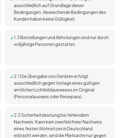
ausschließlich auf Grundlage dieser
Bedingungen. Abweichende Bedingungen des
Kunden haben keine Gültigkeit.
1.3 Bestellungen und Abholungen sind nur durch
volljährige Personen gestattet.
2.1 Die Übergabe von Geräten erfolgt
ausschließlich gegen Vorlage eines gültigen
amtlichen Lichtbildausweises im Original
(Personalausweis oder Reisepass).
2.3 Sicherheitsleistung bei fehlendem
Nachweis: Kann kein zweifelsfreier Nachweis
eines festen Wohnsitzes in Deutschland
erbracht werden, wird die Mietsache nur gegen