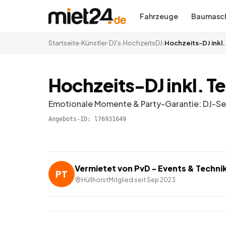
Fahrzeuge
Baumasch
Startseite
›
Künstler
›
DJ's
›
HochzeitsDJ
›
Hochzeits-DJ inkl. 
Hochzeits-DJ inkl. Te
Emotionale Momente & Party-Garantie: DJ-Ser
Angebots-ID:
l76931649
Vermietet von
PvD - Events & Techni
PT
Hüllhorst
Mitglied seit
Sep 2023