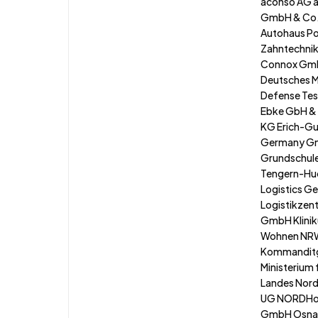
aconso AG a
GmbH & Co.
Autohaus Po
Zahntechnik
Connox Gm
Deutsches M
Defense Tes
Ebke GbH &
KG Erich-G
Germany Gm
Grundschule
Tengern-Huc
Logistics 
Logistikzen
GmbH Klinik
Wohnen NR
Kommanditg
Ministerium 
Landes Nord
UG NORDHol
GmbH Osnab