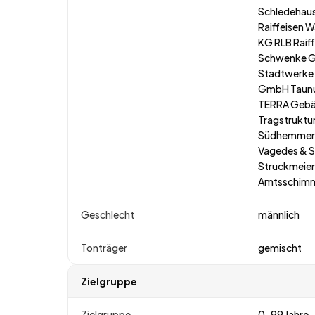
Schledehaus
Raiffeisen
KG RLB Raif
Schwenke G
Stadtwerke 
GmbH Taunus
TERRA Gebä
Tragstruktu
Südhemmern e
Vagedes & 
Struckmeier
Amtsschim
Geschlecht
männlich
Tonträger
gemischt
Zielgruppe
Zielgruppe
0-99 Jahre