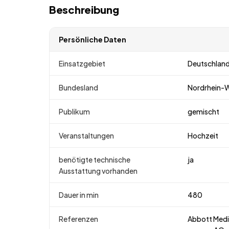
Beschreibung
Persönliche Daten
Einsatzgebiet
Deutschlan
Bundesland
Nordrhein-
Publikum
gemischt
Veranstaltungen
Hochzeit
benötigte technische
ja
Ausstattung vorhanden
Dauer in min
480
Referenzen
Abbott Med