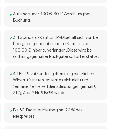
Aufträge über 300 €: 30 % Anzahlung bei
Buchung.
3.4 Standard-Kaution: PvD behält sich vor, bei
Übergabe grundsätzlich eine Kaution von
100,00 € in bar zu verlangen. Diese wird bei
ordnungsgemäßer Rückgabe sofort erstattet.
4.1 Für Privatkunden gelten die gesetzlichen
Widerrufsfristen, sofern es sich nicht um
terminierte Freizeitdienstleistungen gemäß §
312g Abs. 2 Nr. 9 BGB handelt.
Bis 30 Tage vor Mietbeginn: 20 % des
Mietpreises.