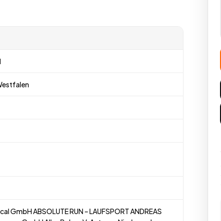
d
Westfalen
ical GmbH ABSOLUTE RUN – LAUFSPORT ANDREAS