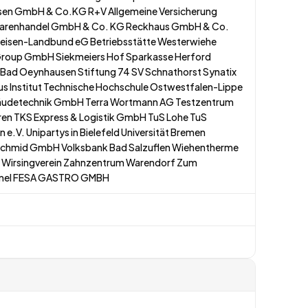
en GmbH & Co.KG R+V Allgemeine Versicherung
 Warenhandel GmbH & Co. KG Reckhaus GmbH & Co.
feisen-Landbund eG Betriebsstätte Westerwiehe
roup GmbH Siekmeiers Hof Sparkasse Herford
Bad Oeynhausen Stiftung 74 SV Schnathorst Synatix
 Institut Technische Hochschule Ostwestfalen-Lippe
udetechnik GmbH Terra Wortmann AG Testzentrum
ren TKS Express & Logistik GmbH TuS Lohe TuS
.V. Unipartys in Bielefeld Universität Bremen
Schmid GmbH Volksbank Bad Salzuflen Wiehentherme
 Wirsingverein Zahnzentrum Warendorf Zum
mel FESA GASTRO GMBH