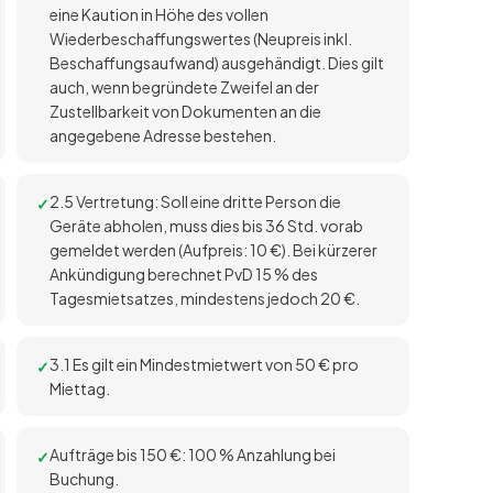
eine Kaution in Höhe des vollen
Wiederbeschaffungswertes (Neupreis inkl.
Beschaffungsaufwand) ausgehändigt. Dies gilt
auch, wenn begründete Zweifel an der
Zustellbarkeit von Dokumenten an die
angegebene Adresse bestehen.
2.5 Vertretung: Soll eine dritte Person die
Geräte abholen, muss dies bis 36 Std. vorab
gemeldet werden (Aufpreis: 10 €). Bei kürzerer
Ankündigung berechnet PvD 15 % des
Tagesmietsatzes, mindestens jedoch 20 €.
3.1 Es gilt ein Mindestmietwert von 50 € pro
Miettag.
Aufträge bis 150 €: 100 % Anzahlung bei
Buchung.