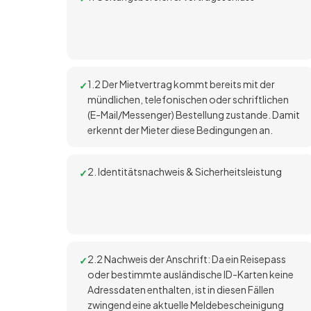
1.2 Der Mietvertrag kommt bereits mit der
mündlichen, telefonischen oder schriftlichen
(E-Mail/Messenger) Bestellung zustande. Damit
erkennt der Mieter diese Bedingungen an.
2. Identitätsnachweis & Sicherheitsleistung
2.2 Nachweis der Anschrift: Da ein Reisepass
oder bestimmte ausländische ID-Karten keine
Adressdaten enthalten, ist in diesen Fällen
zwingend eine aktuelle Meldebescheinigung