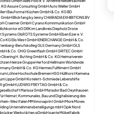
conso GmbH Alles Polo e.V. Antenne Niedersachsen
 KG Assure Consulting GmbH Auto Weller GmbH
llert Bauformat Küchen GmbH & Co. KG BD
 GmbH Blickfang by Jenny CHIARADIA EXHIBITIONS BV
bH Craemer GmbH Cyrano Komnmunikation GmbH
ilchkontor eG DRK im Landkreis Diepholz Drone
t Systems GbR DTS Systeme GmbH Eben Ezer e.V.
 Co KG Elis West GmbH ENERCHANGE GmbH & Co.
utenberg-Berufskolleg GLS Germany GmbH GLS
bH & Co. OHG Greenflash GmbH GRITEC GmbH
 Obering H. Butting GmbH & Co. KG Heimatverein
hzen Heinze Gruppe Herford Hellmann Worldwide
Germany GmbH & Co. KG Hermes Fulfilment GmbH
trum Löhne Hochschule Bremen HSG Hüllhorst Kemena
um Lippe GmbH Kotelett-Schmiede Lebenshilfe
W gGmbH LUDWIG FREYTAG GmbH & Co.
esellschaft Marissa GmbH Matador Bad Oeynhausen
für Heimat, Kommunales, Bau und Digitalisierung des
rhein-Westfalen MM Innovaprint GmbH More Moves
ding Unternehmensbeteiligungs mbH Opik Nord
rücker Werkstätten gGmbH pante Möbelfabrik