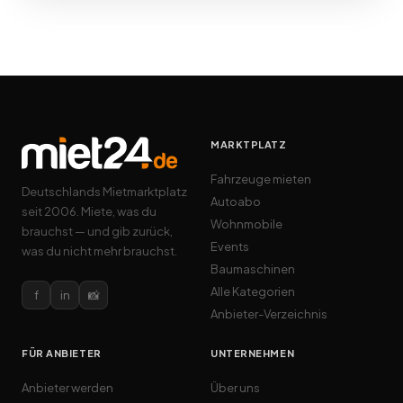
MARKTPLATZ
Fahrzeuge mieten
Deutschlands Mietmarktplatz
Autoabo
seit 2006. Miete, was du
Wohnmobile
brauchst — und gib zurück,
Events
was du nicht mehr brauchst.
Baumaschinen
Alle Kategorien
f
in
📸
Anbieter-Verzeichnis
FÜR ANBIETER
UNTERNEHMEN
Anbieter werden
Über uns