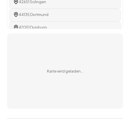
42651 Solingen
44135 Dortmund
47051 Duisburg
46045 Oberhausen
51371 Leverkusen
58452 Witten
Karte wird geladen…