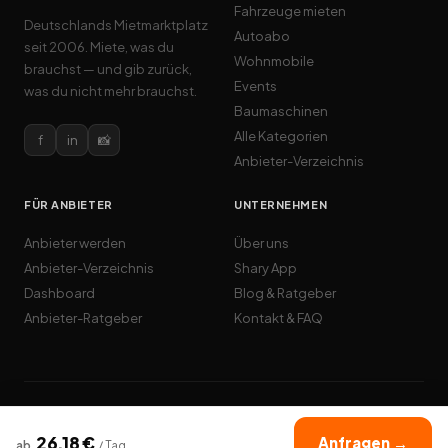
Fahrzeuge mieten
Deutschlands Mietmarktplatz
Autoabo
seit 2006. Miete, was du
Wohnmobile
brauchst — und gib zurück,
Events
was du nicht mehr brauchst.
Baumaschinen
Alle Kategorien
f
in
📸
Anbieter-Verzeichnis
FÜR ANBIETER
UNTERNEHMEN
Anbieter werden
Über uns
Anbieter-Verzeichnis
Shary App
Dashboard
Blog & Ratgeber
Anbieter-Ratgeber
Kontakt & FAQ
© 2026 Cardome GmbH · miet24.de · Alle Rechte vorbehalten
AGB
Datenschutz
Impressum
Cookies
26,18
€
Anfragen →
ab
/
Tag