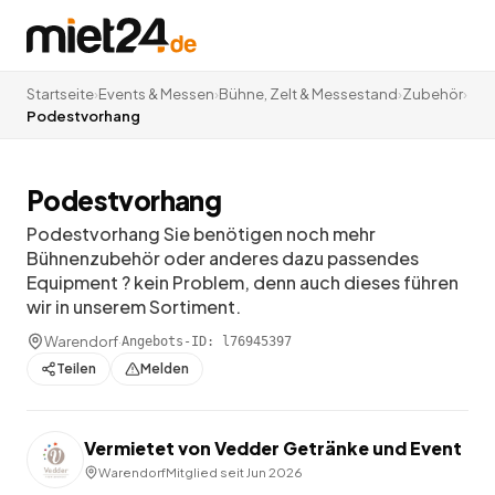
Startseite
›
Events & Messen
›
Bühne, Zelt & Messestand
›
Zubehör
›
Podestvorhang
Podestvorhang
Podestvorhang Sie benötigen noch mehr
Bühnenzubehör oder anderes dazu passendes
Equipment ? kein Problem, denn auch dieses führen
wir in unserem Sortiment.
Warendorf
·
Angebots-ID:
l76945397
Teilen
Melden
Vermietet von
Vedder Getränke und Event
Warendorf
Mitglied seit
Jun 2026