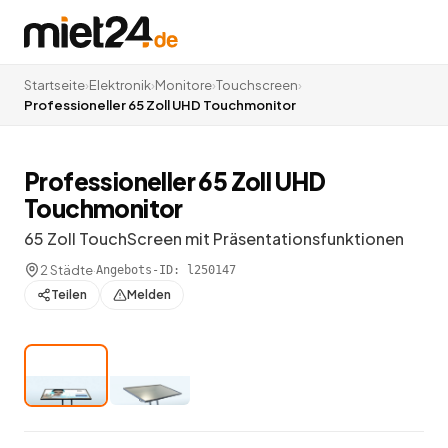
Startseite
›
Elektronik
›
Monitore
›
Touchscreen
›
Professioneller 65 Zoll UHD Touchmonitor
Professioneller 65 Zoll UHD
Touchmonitor
65 Zoll TouchScreen mit Präsentationsfunktionen
2 Städte
·
Angebots-ID:
l250147
Teilen
Melden