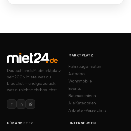
MARKTPLATZ
Fahrzeuge mieten
Deutschlands Mietmarktplatz
Autoabo
seit 2006. Miete, was du
Wohnmobile
brauchst — und gib zurück,
Events
was du nicht mehr brauchst.
Baumaschinen
Alle Kategorien
f
in
📸
Anbieter-Verzeichnis
FÜR ANBIETER
UNTERNEHMEN