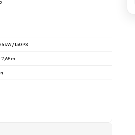
ro
96 kW / 130 PS
x 2,65 m
en