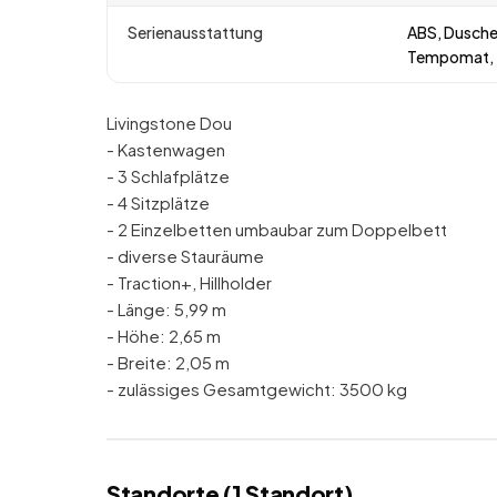
Serienausstattung
ABS, Dusche,
Tempomat, T
Livingstone Dou
- Kastenwagen
- 3 Schlafplätze
- 4 Sitzplätze
- 2 Einzelbetten umbaubar zum Doppelbett
- diverse Stauräume
- Traction+, Hillholder
- Länge: 5,99 m
- Höhe: 2,65 m
- Breite: 2,05 m
- zulässiges Gesamtgewicht: 3500 kg
Standorte (
1
Standort
)