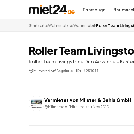
Fahrzeuge
Baumasch
Startseite
›
Wohnmobile
›
Wohnmobil
›
Roller Team Livin
Roller Team Livings
Roller Team Livingstone Duo Advance – Kast
Milmersdorf
·
Angebots-ID:
l251041
Vermietet von
Milster & Bahls GmbH
Milmersdorf
Mitglied seit
Nov 2010