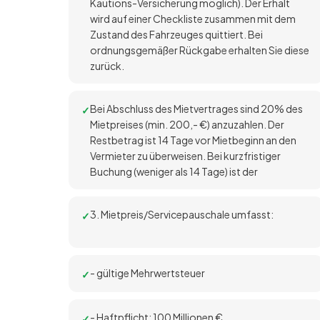
Kautions-Versicherung möglich). Der Erhalt
wird auf einer Checkliste zusammen mit dem
Zustand des Fahrzeuges quittiert. Bei
ordnungsgemäßer Rückgabe erhalten Sie diese
zurück.
Bei Abschluss des Mietvertrages sind 20% des
Mietpreises (min. 200,- €) anzuzahlen. Der
Restbetrag ist 14 Tage vor Mietbeginn an den
Vermieter zu überweisen. Bei kurzfristiger
Buchung (weniger als 14 Tage) ist der
3. Mietpreis/Servicepauschale umfasst:
- gültige Mehrwertsteuer
- Haftpflicht: 100 Millionen €