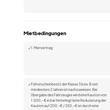
Mietbedingungen
1. Mietvertrag:
Führerscheinbesitz der Klasse 3 bzw. B seit
mindestens 2 Jahren ist nachzuweisen. Bei
Übergabe des Fahrzeuges wird eine Kaution von
1.500,- € in bar hinterlegt (eine Reduzierung der
Kaution auf 200,-€ / 250,-€ ist durch eine