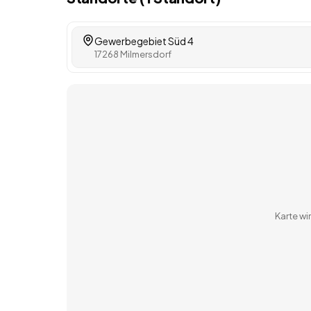
Gewerbegebiet Süd 4
17268 Milmersdorf
Karte w