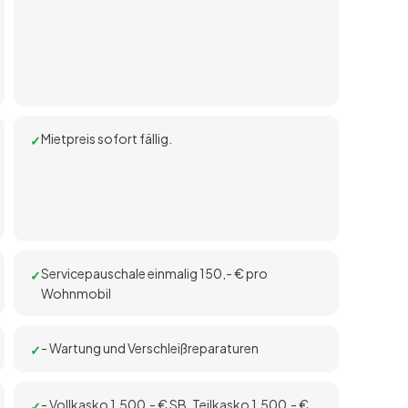
Mietpreis sofort fällig.
Servicepauschale einmalig 150,- € pro
Wohnmobil
- Wartung und Verschleißreparaturen
- Vollkasko 1.500,- € SB. Teilkasko 1.500,- €