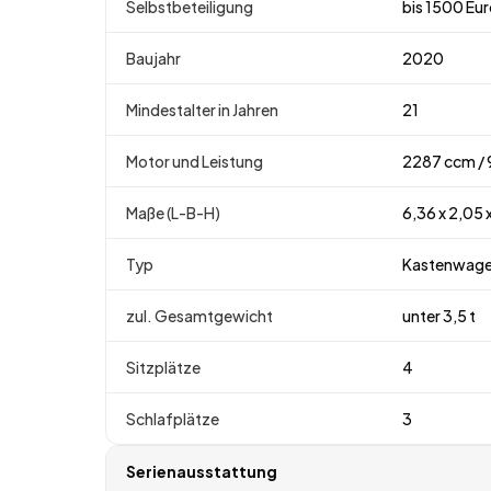
Selbstbeteiligung
bis 1500 Eu
Baujahr
2020
Mindestalter in Jahren
21
Motor und Leistung
2287 ccm / 
Maße (L-B-H)
6,36 x 2,05 
Typ
Kastenwag
zul. Gesamtgewicht
unter 3,5 t
Sitzplätze
4
Schlafplätze
3
Serienausstattung