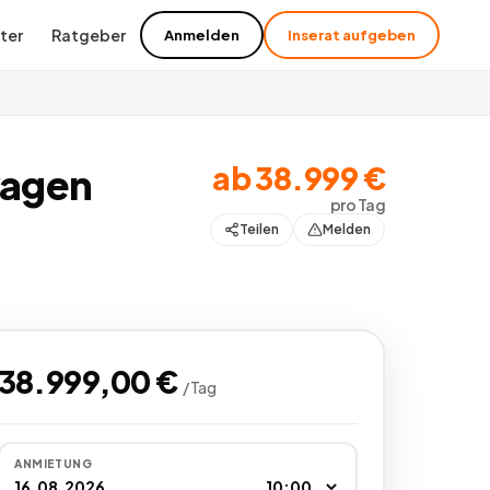
ter
Ratgeber
Anmelden
Inserat aufgeben
ab
38.999
€
wagen
pro
Tag
Teilen
Melden
38.999,00
€
/
Tag
ANMIETUNG