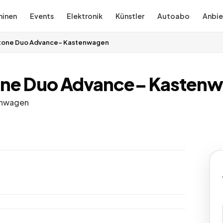
inen
Events
Elektronik
Künstler
Autoabo
Anbie
gstone Duo Advance– Kastenwagen
tone Duo Advance– Kasten
enwagen