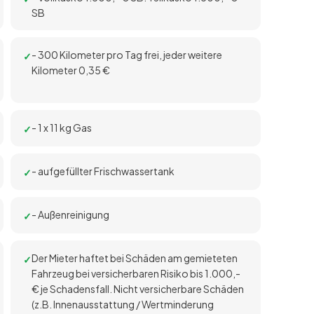
SB
- 300 Kilometer pro Tag frei, jeder weitere
Kilometer 0,35 €
- 1 x 11 kg Gas
- aufgefüllter Frischwassertank
- Außenreinigung
Der Mieter haftet bei Schäden am gemieteten
Fahrzeug bei versicherbaren Risiko bis 1.000,-
€ je Schadensfall. Nicht versicherbare Schäden
(z.B. Innenausstattung / Wertminderung