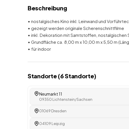
Beschreibung
• nostalgisches Kino inkl. Leinwand und Vorführtec
• gezeigt werden originale Scherenschnittfilme
• inkl. Dekoration mit Samtstoffen, nostalgischen
• Grundfläche ca. 8,00 m x 10,00 m x 5,50 m (Läng
• für indoor
Standorte (
6
Standorte
)
Neumarkt 11
09350 Lichtenstein/Sachsen
01069 Dresden
04109 Leipzig