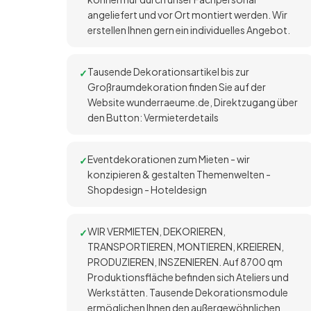
angeliefert und vor Ort montiert werden. Wir
erstellen Ihnen gern ein individuelles Angebot.
Tausende Dekorationsartikel bis zur
Großraumdekoration finden Sie auf der
Website wunderraeume.de, Direktzugang über
den Button: Vermieterdetails
Eventdekorationen zum Mieten - wir
konzipieren & gestalten Themenwelten -
Shopdesign - Hoteldesign
WIR VERMIETEN, DEKORIEREN,
TRANSPORTIEREN, MONTIEREN, KREIEREN,
PRODUZIEREN, INSZENIEREN. Auf 8700 qm
Produktionsfläche befinden sich Ateliers und
Werkstätten. Tausende Dekorationsmodule
ermöglichen Ihnen den außergewöhnlichen