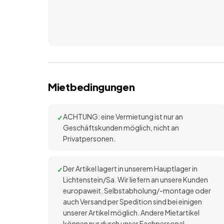
Mietbedingungen
ACHTUNG: eine Vermietung ist nur an
Geschäftskunden möglich, nicht an
Privatpersonen.
Der Artikel lagert in unserem Hauptlager in
Lichtenstein/Sa. Wir liefern an unsere Kunden
europaweit. Selbstabholung/-montage oder
auch Versand per Spedition sind bei einigen
unserer Artikel möglich. Andere Mietartikel
können nur durch unser Fachpersonal