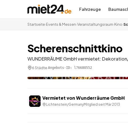
Fahrzeuge
Baumasch
Startseite
›
Events & Messen
›
Veranstaltungsraum
›
Kino
›
Sc
Scherenschnittkino
WUNDERRÄUME GmbH vermietet: Dekoration/Kuli
6 Städte
·
Angebots-ID:
l76680552
Vermietet von
Wunderräume GmbH
Lichtenstein/Germany
Mitglied seit
Mär 2013