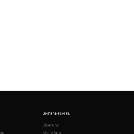
UNTERNEHMEN
Über uns
nis
Shary App