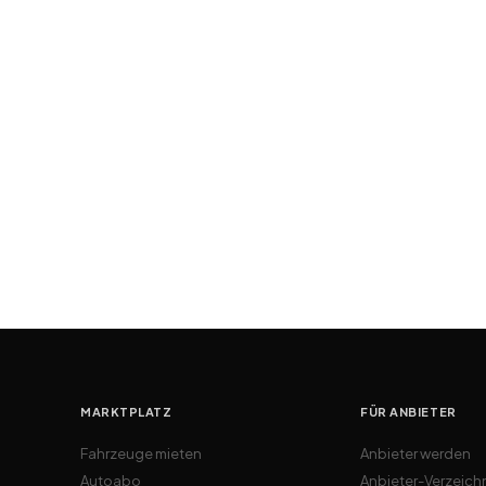
MARKTPLATZ
FÜR ANBIETER
Fahrzeuge mieten
Anbieter werden
Autoabo
Anbieter-Verzeich