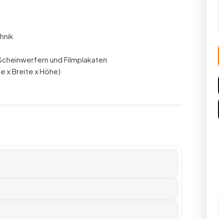
hnik
 Scheinwerfern und Filmplakaten
e x Breite x Höhe)