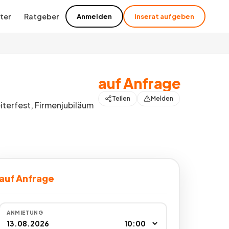
ter
Ratgeber
Anmelden
Inserat aufgeben
auf Anfrage
Teilen
Melden
terfest, Firmenjubiläum
Alle
8
Bilder
auf Anfrage
ANMIETUNG