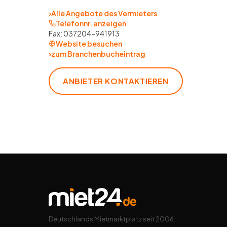
›
Alle Angebote des Vermieters
Telefonnr. anzeigen
Fax:
037204-941913
Website besuchen
›
zum Branchenbucheintrag
ANBIETER KONTAKTIEREN
Deutschlands Mietmarktplatz seit 2006.