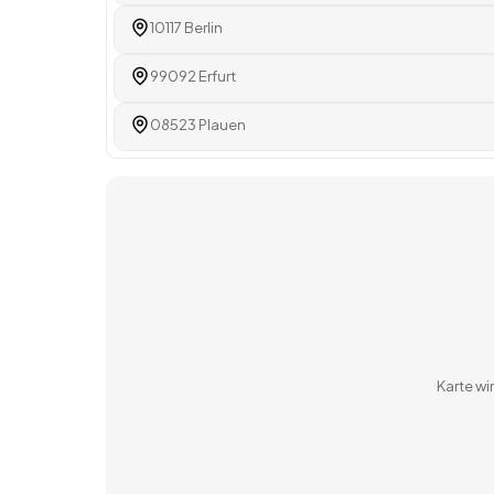
10117 Berlin
99092 Erfurt
08523 Plauen
Karte w