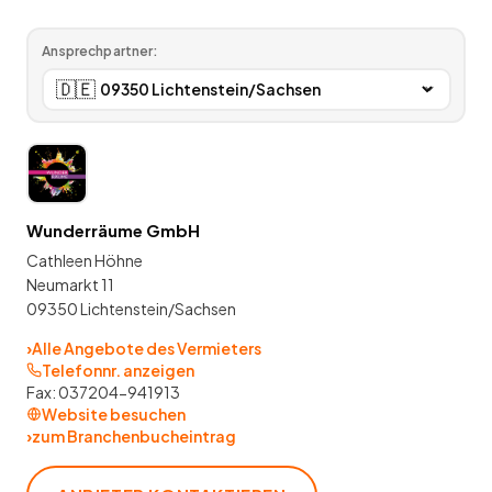
Ansprechpartner:
🇩🇪
Wunderräume GmbH
Cathleen Höhne
Neumarkt 11
09350 Lichtenstein/Sachsen
›
Alle Angebote des Vermieters
Telefonnr. anzeigen
Fax:
037204-941913
Website besuchen
›
zum Branchenbucheintrag