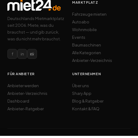
MARKTPLATZ
Fahrzeuge mieten
Deutschlands Mietmarktplatz
Autoabo
seit 2006. Miete, was du
Wohnmobile
brauchst — und gib zurück,
Events
was du nicht mehr brauchst.
Baumaschinen
Alle Kategorien
f
in
📸
Anbieter-Verzeichnis
FÜR ANBIETER
UNTERNEHMEN
Anbieter werden
Über uns
Anbieter-Verzeichnis
Shary App
Dashboard
Blog & Ratgeber
Anbieter-Ratgeber
Kontakt & FAQ