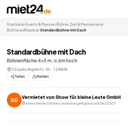
Startseite
›
Events & Messen
›
Bühne, Zelt & Messestand
›
Bühne aufblasbar
›
Standardbühne mit Dach
Standardbühne mit Dach
Bühnenfläche 4x5 m, o,6m hoch
2 Städte
·
Angebots-ID:
l230836
Teilen
Melden
Vermietet von
Show für kleine Leute GmbH
SG
Ahrensfelde Ortsteil Lindenberg
Mitglied seit
Dez 2007