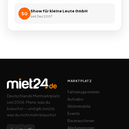
Show für kleine Leute GmbH
SG
seit
Dez 2007
MARKTPLATZ
Fahrzeuge mieten
Deutschlands Mietmarktplatz
Autoabo
seit 2006. Miete, was du
Wohnmobile
brauchst — und gib zurück,
Events
was du nicht mehr brauchst.
Baumaschinen
Alle Kategorien
f
in
📸