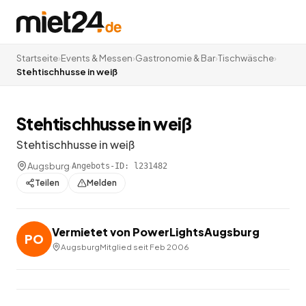
Startseite
›
Events & Messen
›
Gastronomie & Bar
›
Tischwäsche
›
Stehtischhusse in weiß
Stehtischhusse in weiß
Stehtischhusse in weiß
Augsburg
·
Angebots-ID:
l231482
Teilen
Melden
Vermietet von
PowerLightsAugsburg
PO
Augsburg
Mitglied seit
Feb 2006