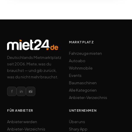
MARKTPLATZ
Fahrzeuge mieten
Deutschlands Mietmarktplatz
Autoabo
seit 2006. Miete, was du
Wohnmobile
brauchst — und gib zurück,
Events
was du nicht mehr brauchst.
Baumaschinen
Alle Kategorien
f
in
📸
Anbieter-Verzeichnis
FÜR ANBIETER
UNTERNEHMEN
Anbieter werden
Über uns
Anbieter-Verzeichnis
Shary App