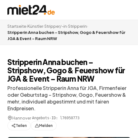
Startseite
›
Künstler
›
Stripper/-in
›
Stripperin
›
Stripperin Anna buchen – Stripshow, Gogo & Feuershow für
JGA & Event – Raum NRW
Stripperin Anna buchen –
Stripshow, Gogo & Feuershow für
JGA & Event – Raum NRW
Professionelle Stripperin Anna für JGA, Firmenfeier
oder Geburtstag – Stripshow, Gogo, Feuershow &
mehr, individuell abgestimmt und mit fairen
Endpreisen.
Hannover
·
Angebots-ID:
l76950773
Teilen
Melden