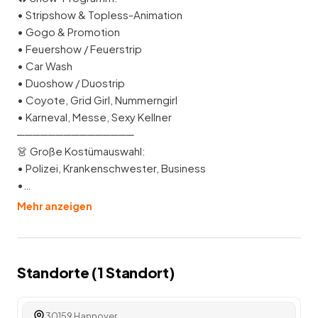
• Stripshow & Topless-Animation
• Gogo & Promotion
• Feuershow / Feuerstrip
• Car Wash
• Duoshow / Duostrip
• Coyote, Grid Girl, Nummerngirl
• Karneval, Messe, Sexy Kellner
───────────────
👗 Große Kostümauswahl:
• Polizei, Krankenschwester, Business
•…
Mehr anzeigen
Standorte (
1
Standort
)
30159 Hannover