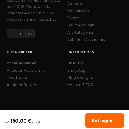
Deutschlands Mietmarktplatz
Autoabo
seit 2006. Miete, was du
Wohnmobile
brauchst — und gib zurück,
Events
was du nicht mehr brauchst.
Baumaschinen
Alle Kategorien
f
in
📸
Anbieter-Verzeichnis
FÜR ANBIETER
UNTERNEHMEN
Anbieter werden
Über uns
Anbieter-Verzeichnis
Shary App
Dashboard
Blog & Ratgeber
Anbieter-Ratgeber
Kontakt & FAQ
© 2026 Cardome GmbH · miet24.de · Alle Rechte vorbehalten
AGB
Datenschutz
Impressum
Cookies
150,00
€
Anfragen →
ab
/
Tag