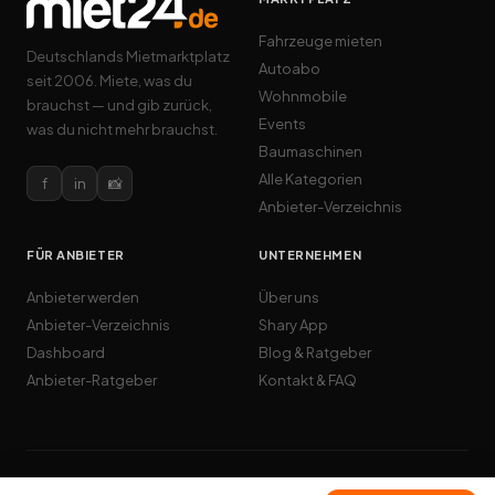
Fahrzeuge mieten
Deutschlands Mietmarktplatz
Autoabo
seit 2006. Miete, was du
Wohnmobile
brauchst — und gib zurück,
Events
was du nicht mehr brauchst.
Baumaschinen
Alle Kategorien
f
in
📸
Anbieter-Verzeichnis
FÜR ANBIETER
UNTERNEHMEN
Anbieter werden
Über uns
Anbieter-Verzeichnis
Shary App
Dashboard
Blog & Ratgeber
Anbieter-Ratgeber
Kontakt & FAQ
© 2026 Cardome GmbH · miet24.de · Alle Rechte vorbehalten