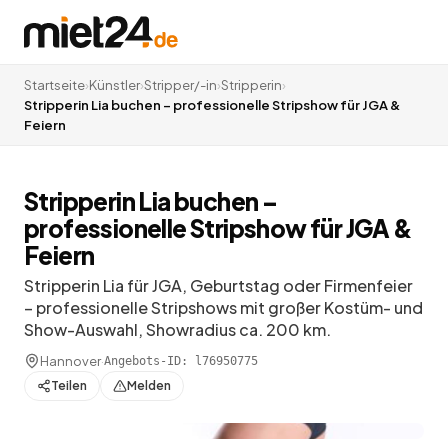
Startseite
›
Künstler
›
Stripper/-in
›
Stripperin
›
Stripperin Lia buchen – professionelle Stripshow für JGA &
Feiern
Stripperin Lia buchen –
professionelle Stripshow für JGA &
Feiern
Stripperin Lia für JGA, Geburtstag oder Firmenfeier
– professionelle Stripshows mit großer Kostüm- und
Show-Auswahl, Showradius ca. 200 km.
Hannover
·
Angebots-ID:
l76950775
Teilen
Melden