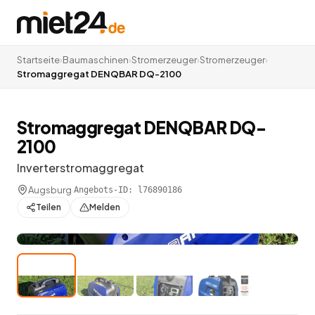
Startseite
›
Baumaschinen
›
Stromerzeuger
›
Stromerzeuger
›
Stromaggregat DENQBAR DQ-2100
Stromaggregat DENQBAR DQ-
2100
Inverterstromaggregat
Augsburg
·
Angebots-ID:
l76890186
Teilen
Melden