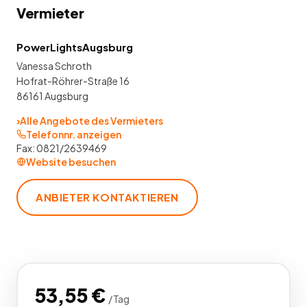
Vermieter
PowerLightsAugsburg
Vanessa Schroth
Hofrat-Röhrer-Straße 16
86161 Augsburg
›
Alle Angebote des Vermieters
Telefonnr. anzeigen
Fax:
0821/2639469
Website besuchen
ANBIETER KONTAKTIEREN
53,55
€
/
Tag