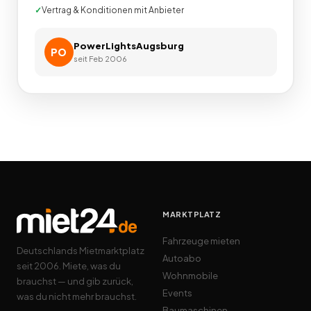
Vertrag & Konditionen mit Anbieter
PowerLightsAugsburg
PO
seit
Feb 2006
MARKTPLATZ
Fahrzeuge mieten
Deutschlands Mietmarktplatz
Autoabo
seit 2006. Miete, was du
Wohnmobile
brauchst — und gib zurück,
Events
was du nicht mehr brauchst.
Baumaschinen