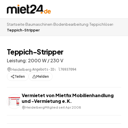
Startseite
›
Baumaschinen
›
Bodenbearbeitung
›
Teppichlöser
›
Teppich-Stripper
Teppich-Stripper
Leistung: 2000 W / 230 V
Heidelberg
·
Angebots-ID:
l76937094
Teilen
Melden
Vermietet von
Mietfix Mobilienhandlung
und -Vermietung e.K.
Heidelberg
Mitglied seit
Apr 2008