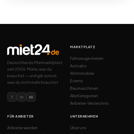
MARKTPLATZ
Fahrzeuge mieten
Deutschlands Mietmarktplatz
Autoabo
seit 2006. Miete, was du
Wohnmobile
brauchst — und gib zurück,
Events
was du nicht mehr brauchst.
Baumaschinen
Alle Kategorien
f
in
📸
Anbieter-Verzeichnis
FÜR ANBIETER
UNTERNEHMEN
Anbieter werden
Über uns