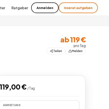
ter
Ratgeber
Anmelden
Inserat aufgeben
ab
119
€
pro
Tag
Teilen
Melden
119,00
€
/
Tag
ANMIETUNG