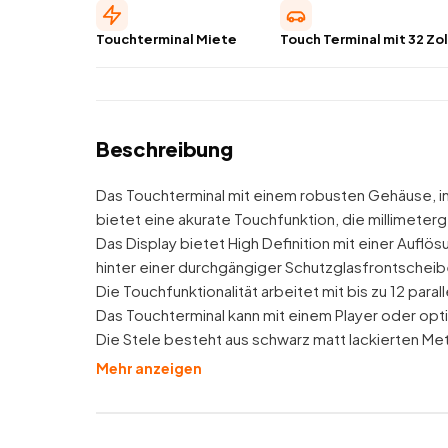
Touchterminal Miete
Touch Terminal mit 32 Zol
Beschreibung
Das Touchterminal mit einem robusten Gehäuse, in
bietet eine akurate Touchfunktion, die millimeter
Das Display bietet High Definition mit einer Auflö
hinter einer durchgängiger Schutzglasfrontscheib
Die Touchfunktionalität arbeitet mit bis zu 12 par
Das Touchterminal kann mit einem Player oder op
Die Stele besteht aus schwarz matt lackierten Met
Mehr anzeigen