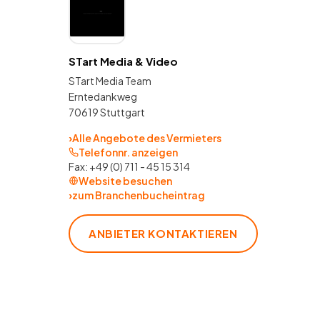
STart Media & Video
STart Media Team
Erntedankweg
70619 Stuttgart
›
Alle Angebote des Vermieters
Telefonnr. anzeigen
Fax:
+49 (0) 711 - 45 15 314
Website besuchen
›
zum Branchenbucheintrag
ANBIETER KONTAKTIEREN