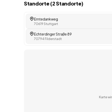
Standorte (
2
Standorte
)
Erntedankweg
70619 Stuttgart
Echterdinger Straße 89
70794 Filderstadt
Karte w