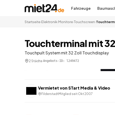
Fahrzeuge
Baumasch
Startseite
›
Elektronik
›
Monitore
›
Touchscreen
›
Touchtermin
Touchterminal mit 32 
Touchpult System mit 32 Zoll Touchdisplay
2 Städte
·
Angebots-ID:
l249472
Vermietet von
STart Media & Video
Filderstadt
Mitglied seit
Okt 2007