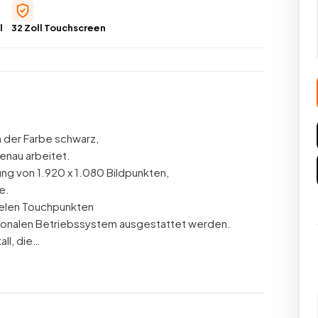
l
32 Zoll Touchscreen
 der Farbe schwarz,
genau arbeitet.
sung von 1.920 x 1.080 Bildpunkten,
e.
allelen Touchpunkten
tionalen Betriebssystem ausgestattet werden.
all, die…