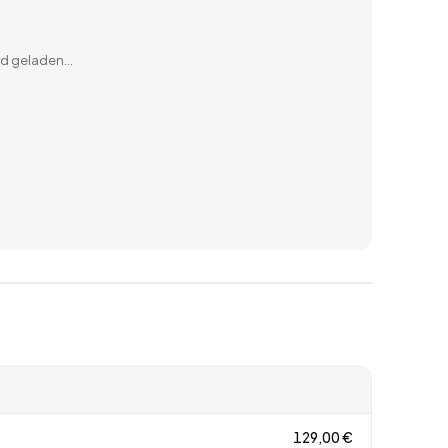
ird geladen…
129,00
€