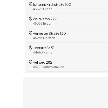
Johanniskirchstraße 102
45329 Essen
Weidkamp 279
45356 Essen
Hervester Straße 130
46286 Dorsten
Heerstraße 51
44653 Herne
Hellweg 282
45721 Haltern am See
Kirchhellener Str. 193
46240 Bottrop