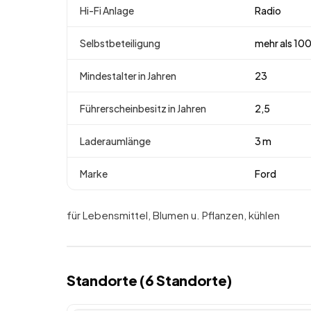
Hi-Fi Anlage
Radio
Selbstbeteiligung
mehr als 10
Mindestalter in Jahren
23
Führerscheinbesitz in Jahren
2,5
Laderaumlänge
3 m
Marke
Ford
für Lebensmittel, Blumen u. Pflanzen, kühlen
Standorte (
6
Standorte
)