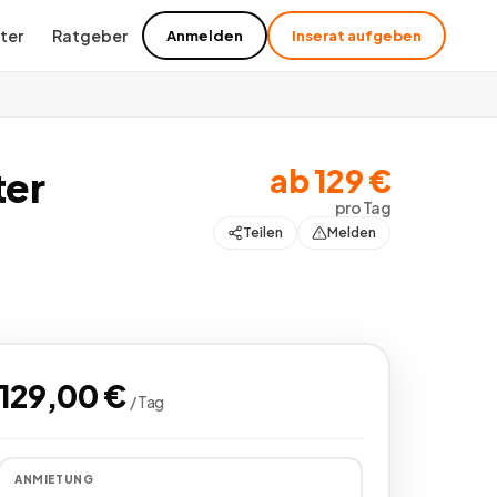
ter
Ratgeber
Anmelden
Inserat aufgeben
ab
129
€
ter
pro
Tag
Teilen
Melden
129,00
€
/
Tag
ANMIETUNG